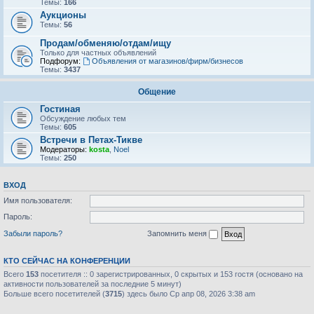
Темы:
166
Аукционы
Темы:
56
Продам/обменяю/отдам/ищу
Только для частных объявлений
Подфорум:
Объявления от магазинов/фирм/бизнесов
Темы:
3437
Общение
Гостиная
Обсуждение любых тем
Темы:
605
Встречи в Петах-Тикве
Модераторы:
kosta
,
Noel
Темы:
250
ВХОД
Имя пользователя:
Пароль:
Забыли пароль?
Запомнить меня
КТО СЕЙЧАС НА КОНФЕРЕНЦИИ
Всего
153
посетителя :: 0 зарегистрированных, 0 скрытых и 153 гостя (основано на
активности пользователей за последние 5 минут)
Больше всего посетителей (
3715
) здесь было Ср апр 08, 2026 3:38 am