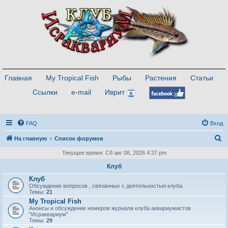
Главная
My Tropical Fish
Рыбы
Растения
Статьи
Ссылки
e-mail
Иврит
FAQ
Вход
П
На главную
Список форумов
о
Текущее время: Сб авг 08, 2026 4:37 pm
и
Клуб
с
Клуб
Обсуждение вопросов , связанных с деятельностью клуба.
к
Темы:
21
My Tropical Fish
Анонсы и обсуждение номеров журнала клуба аквариумистов
"Исраквариум"
Темы:
29