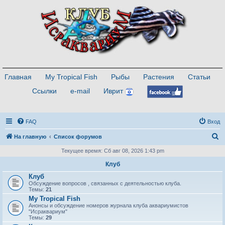
Главная
My Tropical Fish
Рыбы
Растения
Статьи
Ссылки
e-mail
Иврит
FAQ
Вход
П
На главную
Список форумов
о
Текущее время: Сб авг 08, 2026 1:43 pm
и
Клуб
с
Клуб
Обсуждение вопросов , связанных с деятельностью клуба.
к
Темы:
21
My Tropical Fish
Анонсы и обсуждение номеров журнала клуба аквариумистов
"Исраквариум"
Темы:
29