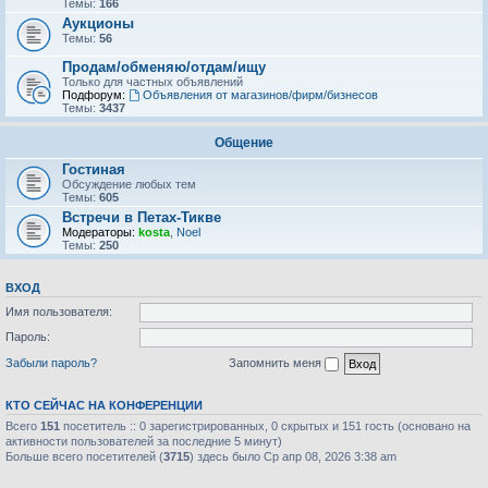
Темы:
166
Аукционы
Темы:
56
Продам/обменяю/отдам/ищу
Только для частных объявлений
Подфорум:
Объявления от магазинов/фирм/бизнесов
Темы:
3437
Общение
Гостиная
Обсуждение любых тем
Темы:
605
Встречи в Петах-Тикве
Модераторы:
kosta
,
Noel
Темы:
250
ВХОД
Имя пользователя:
Пароль:
Забыли пароль?
Запомнить меня
КТО СЕЙЧАС НА КОНФЕРЕНЦИИ
Всего
151
посетитель :: 0 зарегистрированных, 0 скрытых и 151 гость (основано на
активности пользователей за последние 5 минут)
Больше всего посетителей (
3715
) здесь было Ср апр 08, 2026 3:38 am