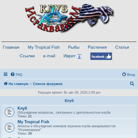
Главная
My Tropical Fish
Рыбы
Растения
Статьи
Ссылки
e-mail
Иврит
FAQ
Вход
П
На главную
Список форумов
о
Текущее время: Вс авг 09, 2026 2:09 pm
и
Клуб
с
Клуб
Обсуждение вопросов , связанных с деятельностью клуба.
к
Темы:
21
My Tropical Fish
Анонсы и обсуждение номеров журнала клуба аквариумистов
"Исраквариум"
Темы:
29