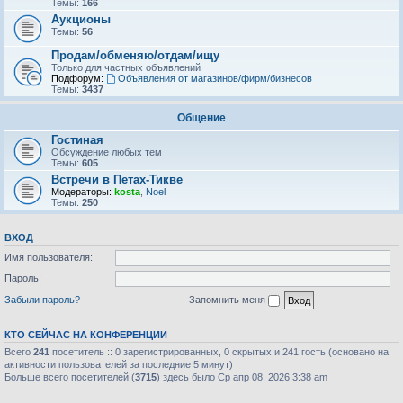
Темы:
166
Аукционы
Темы:
56
Продам/обменяю/отдам/ищу
Только для частных объявлений
Подфорум:
Объявления от магазинов/фирм/бизнесов
Темы:
3437
Общение
Гостиная
Обсуждение любых тем
Темы:
605
Встречи в Петах-Тикве
Модераторы:
kosta
,
Noel
Темы:
250
ВХОД
Имя пользователя:
Пароль:
Забыли пароль?
Запомнить меня
КТО СЕЙЧАС НА КОНФЕРЕНЦИИ
Всего
241
посетитель :: 0 зарегистрированных, 0 скрытых и 241 гость (основано на
активности пользователей за последние 5 минут)
Больше всего посетителей (
3715
) здесь было Ср апр 08, 2026 3:38 am