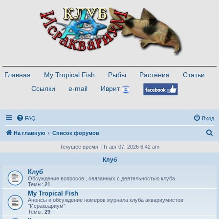
Главная
My Tropical Fish
Рыбы
Растения
Статьи
Ссылки
e-mail
Иврит
FAQ
Вход
П
На главную
Список форумов
о
Текущее время: Пт авг 07, 2026 6:42 am
и
Клуб
с
Клуб
Обсуждение вопросов , связанных с деятельностью клуба.
к
Темы:
21
My Tropical Fish
Анонсы и обсуждение номеров журнала клуба аквариумистов
"Исраквариум"
Темы:
29