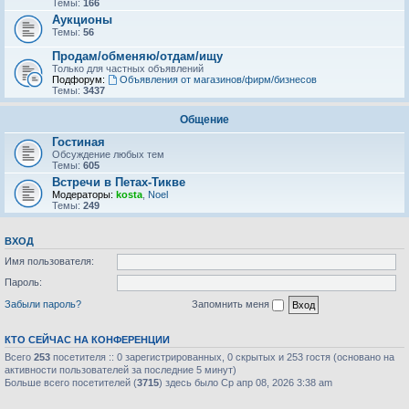
Темы:
166
Аукционы
Темы:
56
Продам/обменяю/отдам/ищу
Только для частных объявлений
Подфорум:
Объявления от магазинов/фирм/бизнесов
Темы:
3437
Общение
Гостиная
Обсуждение любых тем
Темы:
605
Встречи в Петах-Тикве
Модераторы:
kosta
,
Noel
Темы:
249
ВХОД
Имя пользователя:
Пароль:
Забыли пароль?
Запомнить меня
КТО СЕЙЧАС НА КОНФЕРЕНЦИИ
Всего
253
посетителя :: 0 зарегистрированных, 0 скрытых и 253 гостя (основано на
активности пользователей за последние 5 минут)
Больше всего посетителей (
3715
) здесь было Ср апр 08, 2026 3:38 am