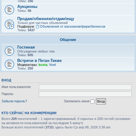
Темы:
166
Аукционы
Темы:
56
Продам/обменяю/отдам/ищу
Только для частных объявлений
Подфорум:
Объявления от магазинов/фирм/бизнесов
Темы:
3437
Общение
Гостиная
Обсуждение любых тем
Темы:
605
Встречи в Петах-Тикве
Модераторы:
kosta
,
Noel
Темы:
250
ВХОД
Имя пользователя:
Пароль:
Забыли пароль?
Запомнить меня
КТО СЕЙЧАС НА КОНФЕРЕНЦИИ
Всего
209
посетителей :: 1 зарегистрированный, 0 скрытых и 208 гостей (основано
на активности пользователей за последние 5 минут)
Больше всего посетителей (
3715
) здесь было Ср апр 08, 2026 3:38 am