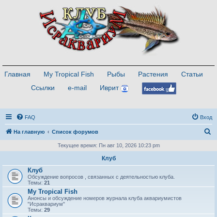
Главная
My Tropical Fish
Рыбы
Растения
Статьи
Ссылки
e-mail
Иврит
FAQ
Вход
П
На главную
Список форумов
о
Текущее время: Пн авг 10, 2026 10:23 pm
и
Клуб
с
Клуб
Обсуждение вопросов , связанных с деятельностью клуба.
к
Темы:
21
My Tropical Fish
Анонсы и обсуждение номеров журнала клуба аквариумистов
"Исраквариум"
Темы:
29