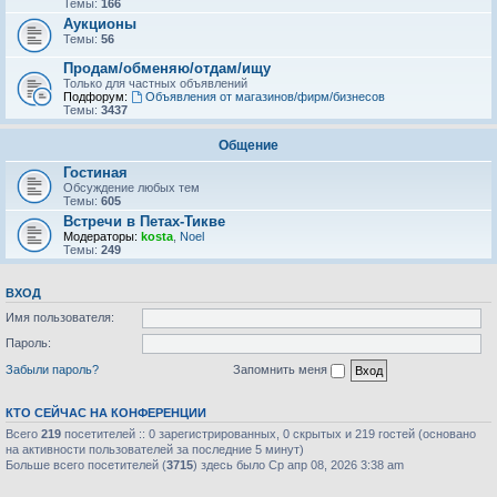
Темы:
166
Аукционы
Темы:
56
Продам/обменяю/отдам/ищу
Только для частных объявлений
Подфорум:
Объявления от магазинов/фирм/бизнесов
Темы:
3437
Общение
Гостиная
Обсуждение любых тем
Темы:
605
Встречи в Петах-Тикве
Модераторы:
kosta
,
Noel
Темы:
249
ВХОД
Имя пользователя:
Пароль:
Забыли пароль?
Запомнить меня
КТО СЕЙЧАС НА КОНФЕРЕНЦИИ
Всего
219
посетителей :: 0 зарегистрированных, 0 скрытых и 219 гостей (основано
на активности пользователей за последние 5 минут)
Больше всего посетителей (
3715
) здесь было Ср апр 08, 2026 3:38 am