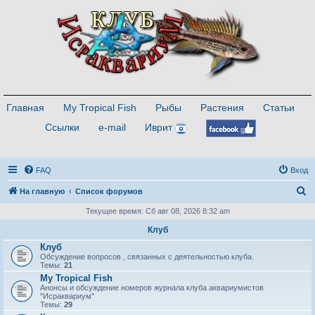
Главная
My Tropical Fish
Рыбы
Растения
Статьи
Ссылки
e-mail
Иврит
FAQ
Вход
П
На главную
Список форумов
о
Текущее время: Сб авг 08, 2026 8:32 am
и
Клуб
с
Клуб
Обсуждение вопросов , связанных с деятельностью клуба.
к
Темы:
21
My Tropical Fish
Анонсы и обсуждение номеров журнала клуба аквариумистов
"Исраквариум"
Темы:
29