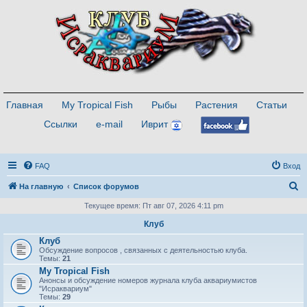
Главная
My Tropical Fish
Рыбы
Растения
Статьи
Ссылки
e-mail
Иврит
FAQ
Вход
П
На главную
Список форумов
о
Текущее время: Пт авг 07, 2026 4:11 pm
и
Клуб
с
Клуб
Обсуждение вопросов , связанных с деятельностью клуба.
к
Темы:
21
My Tropical Fish
Анонсы и обсуждение номеров журнала клуба аквариумистов
"Исраквариум"
Темы:
29