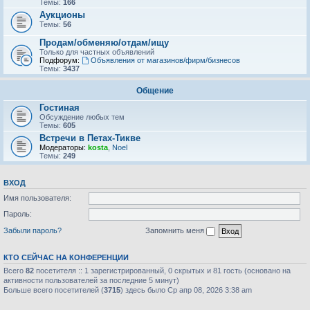
Темы:
166
Аукционы
Темы:
56
Продам/обменяю/отдам/ищу
Только для частных объявлений
Подфорум:
Объявления от магазинов/фирм/бизнесов
Темы:
3437
Общение
Гостиная
Обсуждение любых тем
Темы:
605
Встречи в Петах-Тикве
Модераторы:
kosta
,
Noel
Темы:
249
ВХОД
Имя пользователя:
Пароль:
Забыли пароль?
Запомнить меня
КТО СЕЙЧАС НА КОНФЕРЕНЦИИ
Всего
82
посетителя :: 1 зарегистрированный, 0 скрытых и 81 гость (основано на
активности пользователей за последние 5 минут)
Больше всего посетителей (
3715
) здесь было Ср апр 08, 2026 3:38 am