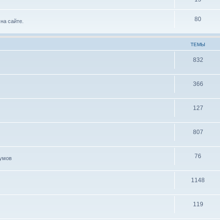
80
на сайте.
ТЕМЫ
832
366
127
807
76
иумов
1148
119