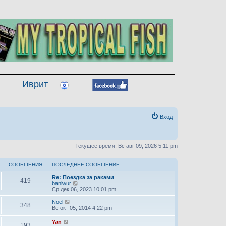
Иврит
Вход
Текущее время: Вс авг 09, 2026 5:11 pm
СООБЩЕНИЯ
ПОСЛЕДНЕЕ СООБЩЕНИЕ
Re: Поездка за раками
419
П
baniwur
е
Ср дек 06, 2023 10:01 pm
р
е
П
Noel
348
й
е
Вс окт 05, 2014 4:22 pm
т
р
и
е
П
Yan
193
к
й