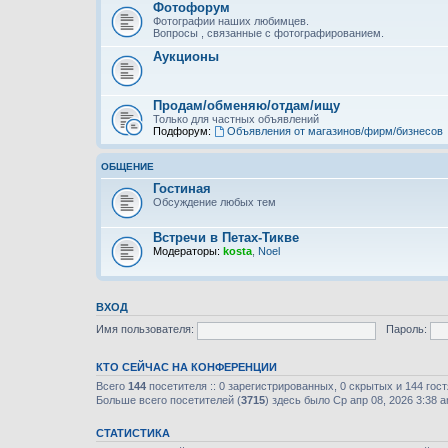
Фотофорум
Фотографии наших любимцев.
Вопросы , связанные с фотографированием.
Аукционы
Продам/обменяю/отдам/ищу
Только для частных объявлений
Подфорум:
Объявления от магазинов/фирм/бизнесов
ОБЩЕНИЕ
Гостиная
Обсуждение любых тем
Встречи в Петах-Тикве
Модераторы:
kosta
,
Noel
ВХОД
Имя пользователя:
Пароль:
КТО СЕЙЧАС НА КОНФЕРЕНЦИИ
Всего
144
посетителя :: 0 зарегистрированных, 0 скрытых и 144 гос
Больше всего посетителей (
3715
) здесь было Ср апр 08, 2026 3:38 
СТАТИСТИКА