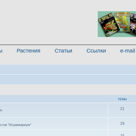
ы
Растения
Статьи
Ссылки
e-mail
ТЕМЫ
21
а.
29
стов "Исраквариум"
15