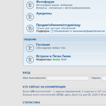
Фотофорум
Фотографии наших любимцев.
Вопросы , связанные с фотографированием.
Аукционы
Продам/обменяю/отдам/ищу
Только для частных объявлений
Подфорум:
Объявления от магазинов/фирм/бизнесов
ОБЩЕНИЕ
Гостиная
Обсуждение любых тем
Встречи в Петах-Тикве
Модераторы:
kosta
,
Noel
ВХОД
Имя пользователя:
Пароль:
КТО СЕЙЧАС НА КОНФЕРЕНЦИИ
Всего
168
посетителей :: 1 зарегистрированный, 0 скрытых и 167 го
Больше всего посетителей (
3715
) здесь было Ср апр 08, 2026 3:38 
СТАТИСТИКА