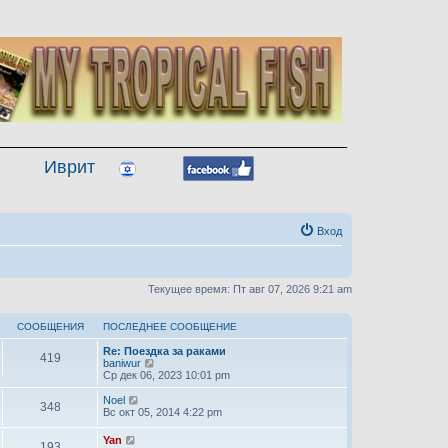
Иврит
Вход
Текущее время: Пт авг 07, 2026 9:21 am
СООБЩЕНИЯ
ПОСЛЕДНЕЕ СООБЩЕНИЕ
Re: Поездка за раками
419
П
baniwur
е
Ср дек 06, 2023 10:01 pm
р
е
П
Noel
348
й
е
Вс окт 05, 2014 4:22 pm
т
р
и
е
П
Yan
193
к
й