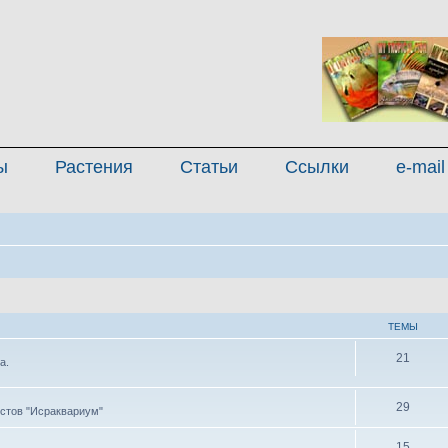
ы
Растения
Статьи
Ссылки
e-mail
ТЕМЫ
21
а.
29
стов "Исраквариум"
15