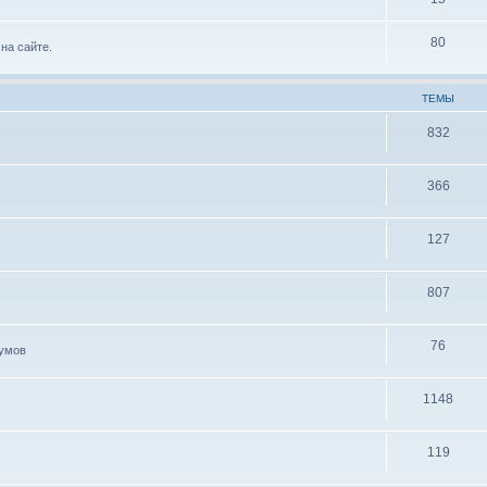
80
на сайте.
ТЕМЫ
832
366
127
807
76
иумов
1148
119