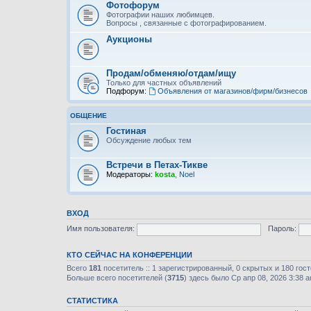
Фотофорум
Фотографии наших любимцев.
Вопросы , связанные с фотографированием.
Аукционы
Продам/обменяю/отдам/ищу
Только для частных объявлений
Подфорум:
Объявления от магазинов/фирм/бизнесов
ОБЩЕНИЕ
Гостиная
Обсуждение любых тем
Встречи в Петах-Тикве
Модераторы:
kosta
,
Noel
ВХОД
Имя пользователя:
Пароль:
КТО СЕЙЧАС НА КОНФЕРЕНЦИИ
Всего
181
посетитель :: 1 зарегистрированный, 0 скрытых и 180 гос
Больше всего посетителей (
3715
) здесь было Ср апр 08, 2026 3:38 
СТАТИСТИКА