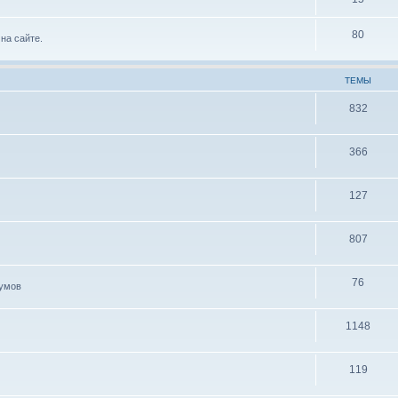
80
на сайте.
ТЕМЫ
832
366
127
807
76
иумов
1148
119