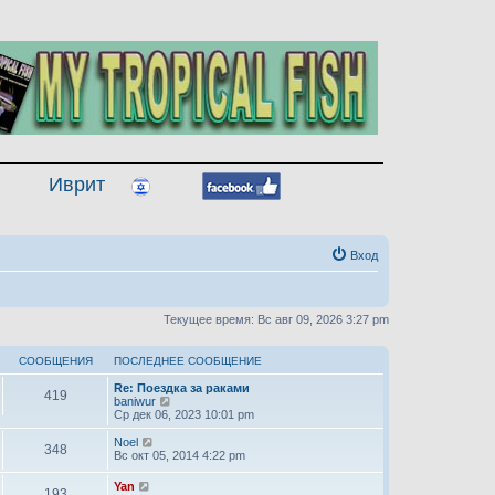
Иврит
Вход
Текущее время: Вс авг 09, 2026 3:27 pm
СООБЩЕНИЯ
ПОСЛЕДНЕЕ СООБЩЕНИЕ
Re: Поездка за раками
419
П
baniwur
е
Ср дек 06, 2023 10:01 pm
р
е
П
Noel
348
й
е
Вс окт 05, 2014 4:22 pm
т
р
и
е
П
Yan
193
к
й