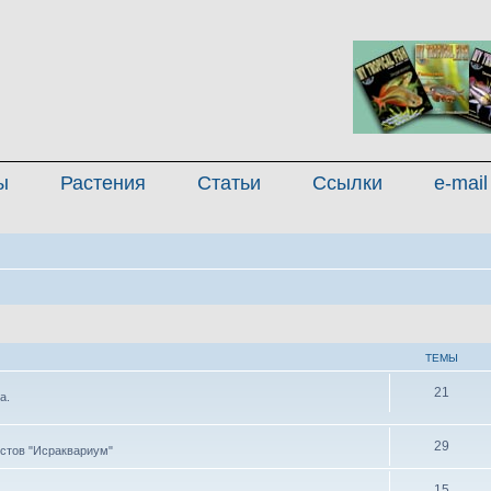
ы
Растения
Статьи
Ссылки
e-mail
ТЕМЫ
21
а.
29
стов "Исраквариум"
15