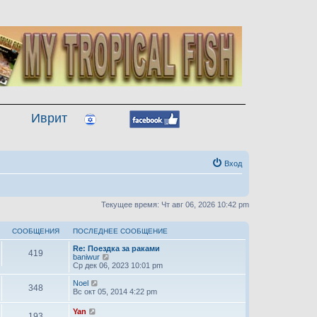
Иврит
Вход
Текущее время: Чт авг 06, 2026 10:42 pm
СООБЩЕНИЯ
ПОСЛЕДНЕЕ СООБЩЕНИЕ
Re: Поездка за раками
419
П
baniwur
е
Ср дек 06, 2023 10:01 pm
р
е
П
Noel
348
й
е
Вс окт 05, 2014 4:22 pm
т
р
и
е
П
Yan
193
к
й