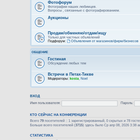
Фотофорум
Фотографии наших любимцев.
Вопросы , связанные с фотографированием.
Аукционы
Продам/обменяю/отдам/ищу
Только для частных объявлений
Подфорум:
Объявления от магазинов/фирм/бизнесов
ОБЩЕНИЕ
Гостиная
Обсуждение любых тем
Встречи в Петах-Тикве
Модераторы:
kosta
,
Noel
ВХОД
Имя пользователя:
Пароль:
КТО СЕЙЧАС НА КОНФЕРЕНЦИИ
Всего
79
посетителей :: 1 зарегистрированный, 0 скрытых и 78 гост
Больше всего посетителей (
3715
) здесь было Ср апр 08, 2026 3:38 
СТАТИСТИКА