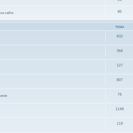
80
на сайте.
ТЕМЫ
832
366
127
807
76
иумов
1148
119