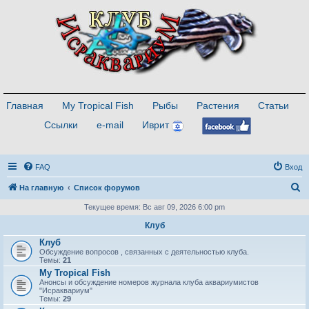
Главная
My Tropical Fish
Рыбы
Растения
Статьи
Ссылки
e-mail
Иврит
FAQ
Вход
П
На главную
Список форумов
о
Текущее время: Вс авг 09, 2026 6:00 pm
и
Клуб
с
Клуб
Обсуждение вопросов , связанных с деятельностью клуба.
к
Темы:
21
My Tropical Fish
Анонсы и обсуждение номеров журнала клуба аквариумистов
"Исраквариум"
Темы:
29