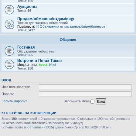
Темы:
166
Аукционы
Темы:
56
Продам/обменяю/отдам/ищу
Только для частных объявлений
Подфорум:
Объявления от магазинов/фирм/бизнесов
Темы:
3437
Общение
Гостиная
Обсуждение любых тем
Темы:
605
Встречи в Петах-Тикве
Модераторы:
kosta
,
Noel
Темы:
250
ВХОД
Имя пользователя:
Пароль:
Забыли пароль?
Запомнить меня
КТО СЕЙЧАС НА КОНФЕРЕНЦИИ
Всего
190
посетителей :: 0 зарегистрированных, 0 скрытых и 190 гостей (основано
на активности пользователей за последние 5 минут)
Больше всего посетителей (
3715
) здесь было Ср апр 08, 2026 3:38 am