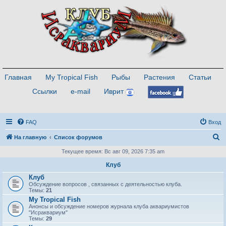
Главная
My Tropical Fish
Рыбы
Растения
Статьи
Ссылки
e-mail
Иврит
FAQ
Вход
П
На главную
Список форумов
о
Текущее время: Вс авг 09, 2026 7:35 am
и
Клуб
с
Клуб
Обсуждение вопросов , связанных с деятельностью клуба.
к
Темы:
21
My Tropical Fish
Анонсы и обсуждение номеров журнала клуба аквариумистов
"Исраквариум"
Темы:
29