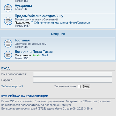
Темы:
166
Аукционы
Темы:
56
Продам/обменяю/отдам/ищу
Только для частных объявлений
Подфорум:
Объявления от магазинов/фирм/бизнесов
Темы:
3437
Общение
Гостиная
Обсуждение любых тем
Темы:
605
Встречи в Петах-Тикве
Модераторы:
kosta
,
Noel
Темы:
250
ВХОД
Имя пользователя:
Пароль:
Забыли пароль?
Запомнить меня
КТО СЕЙЧАС НА КОНФЕРЕНЦИИ
Всего
336
посетителей :: 0 зарегистрированных, 0 скрытых и 336 гостей (основано
на активности пользователей за последние 5 минут)
Больше всего посетителей (
3715
) здесь было Ср апр 08, 2026 3:38 am