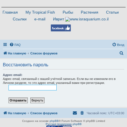
Главная
My Tropical Fish
Рыбы
Растения
Статьи
Ссылки
e-mail
Иврит
FAQ
Вход
П
На главную
Список форумов
о
Восстановить пароль
и
с
Адрес email:
Адрес email, связанный с вашей учётной записью. Если вы не изменили его в
к
Личном разделе, то это адрес email, указанный вами при регистрации.
На главную
Список форумов
Часовой пояс:
UTC+03:00
Создано на основе
phpBB
® Forum Software © phpBB Limited
Русская поддержка phpBB