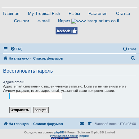
Главная
My Tropical Fish
Рыбы
Растения
Статьи
Ссылки
e-mail
Иврит
FAQ
Вход
П
На главную
Список форумов
о
Восстановить пароль
и
с
Адрес email:
Адрес email, связанный с вашей учётной записью. Если вы не изменили его в
к
Личном разделе, то это адрес email, указанный вами при регистрации.
На главную
Список форумов
Часовой пояс:
UTC+03:00
Создано на основе
phpBB
® Forum Software © phpBB Limited
Русская поддержка phpBB