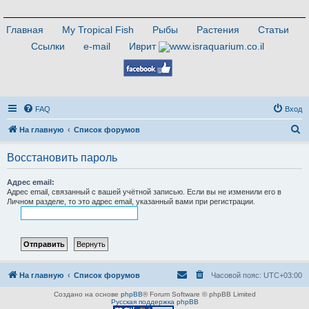
Главная
My Tropical Fish
Рыбы
Растения
Статьи
Ссылки
e-mail
Иврит
FAQ
Вход
П
На главную
Список форумов
о
Восстановить пароль
и
с
Адрес email:
Адрес email, связанный с вашей учётной записью. Если вы не изменили его в
к
Личном разделе, то это адрес email, указанный вами при регистрации.
На главную
Список форумов
Часовой пояс:
UTC+03:00
Создано на основе
phpBB
® Forum Software © phpBB Limited
Русская поддержка phpBB