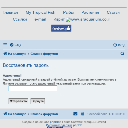
Главная
My Tropical Fish
Рыбы
Растения
Статьи
Ссылки
e-mail
Иврит
FAQ
Вход
П
На главную
Список форумов
о
Восстановить пароль
и
с
Адрес email:
Адрес email, связанный с вашей учётной записью. Если вы не изменили его в
к
Личном разделе, то это адрес email, указанный вами при регистрации.
На главную
Список форумов
Часовой пояс:
UTC+03:00
Создано на основе
phpBB
® Forum Software © phpBB Limited
Русская поддержка phpBB