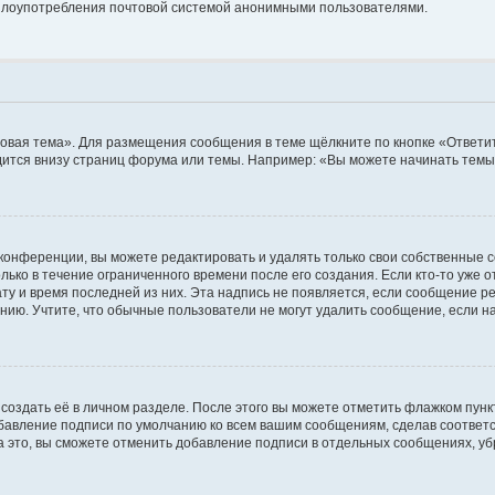
ь злоупотребления почтовой системой анонимными пользователями.
овая тема». Для размещения сообщения в теме щёлкните по кнопке «Ответит
ится внизу страниц форума или темы. Например: «Вы можете начинать темы»
конференции, вы можете редактировать и удалять только свои собственные 
ько в течение ограниченного времени после его создания. Если кто-то уже 
дату и время последней из них. Эта надпись не появляется, если сообщение 
ию. Учтите, что обычные пользователи не могут удалить сообщение, если на 
создать её в личном разделе. После этого вы можете отметить флажком пун
обавление подписи по умолчанию ко всем вашим сообщениям, сделав соотве
а это, вы сможете отменить добавление подписи в отдельных сообщениях, у