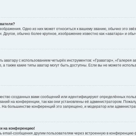
ователя?
зображения. Одно из них может относиться к вашему званию, обычно это звёзд
. Другое, обычно более крупное, изображение известно как «аватара» и обы
ь аватару с использованием четырёх инструментов: «Граватар», «Галерея а
, а также какие типы аватар могут быть доступны. Если вы не можете испол
чество созданных вами сообщений или идентифицируют определённых польз
аний на конференции, так как они установлены её администратором. Пожал
е. На большинстве конференций это запрещено, и модератор или администра
ти на конференцию!
ь email-сообщения другим пользователям через встроенную в конференцию ф