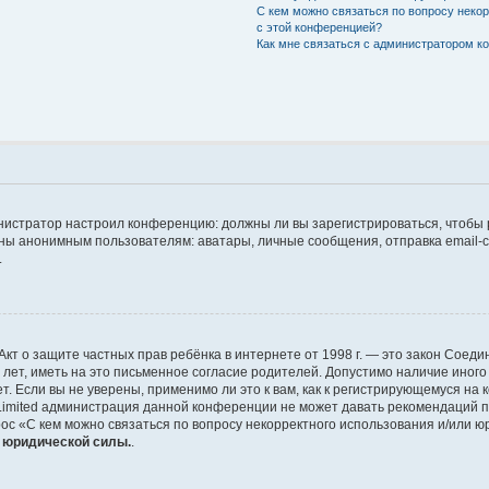
С кем можно связаться по вопросу неко
с этой конференцией?
Как мне связаться с администратором 
дминистратор настроил конференцию: должны ли вы зарегистрироваться, чтобы
 анонимным пользователям: аватары, личные сообщения, отправка email-сооб
.
 или Акт о защите частных прав ребёнка в интернете от 1998 г. — это закон Со
т, иметь на это письменное согласие родителей. Допустимо наличие иного
 Если вы не уверены, применимо ли это к вам, как к регистрирующемуся на 
Limited администрация данной конференции не может давать рекомендаций 
ос «С кем можно связаться по вопросу некорректного использования и/или ю
т юридической силы.
.