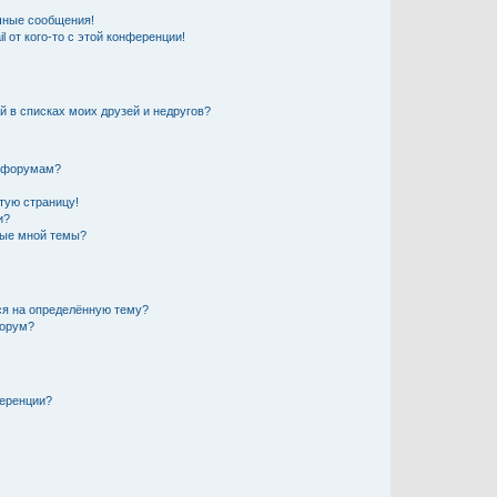
чные сообщения!
 от кого-то с этой конференции!
й в списках моих друзей и недругов?
и форумам?
стую страницу!
и?
ные мной темы?
ься на определённую тему?
форум?
ференции?