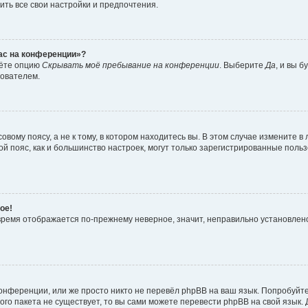
ить все свои настройки и предпочтения.
час на конференции»?
дёте опцию
Скрывать моё пребывание на конференции
. Выберите
Да
, и вы 
зователем.
вому поясу, а не к тому, в котором находитесь вы. В этом случае измените в 
овой пояс, как и большинство настроек, могут только зарегистрированные пол
ое!
о время отображается по-прежнему неверное, значит, неправильно установле
онференции, или же просто никто не перевёл phpBB на ваш язык. Попробуйт
вого пакета не существует, то вы сами можете перевести phpBB на свой язы