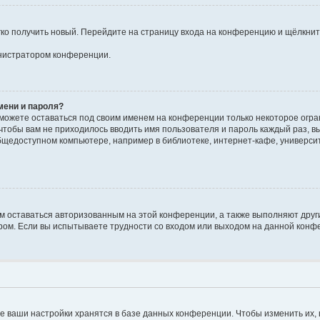
егко получить новый. Перейдите на страницу входа на конференцию и щёлкни
инистратором конференции.
мени и пароля?
сможете оставаться под своим именем на конференции только некоторое огран
 чтобы вам не приходилось вводить имя пользователя и пароль каждый раз, 
щедоступном компьютере, например в библиотеке, интернет-кафе, университе
ам оставаться авторизованным на этой конференции, а также выполняют друг
ом. Если вы испытываете трудности со входом или выходом на данной конфе
е ваши настройки хранятся в базе данных конференции. Чтобы изменить их,