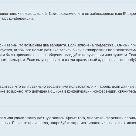
ию новых пользователей. Также возможно, что он заблокировал ваш IP-адре
атору конференции.
они верны, то возможны два варианта. Если включена поддержка COPPA и при 
уется, чтобы все новые учётные записи были активированы пользователями
ам было прислано email-сообщение, следуйте полученным инструкциям. Если
пам-фильтром. Если вы уверены, что ввели правильный адрес email, попробу
едитесь, что вы правильно вводите имя пользователя и пароль. Если данные
Также возможно, что допущена ошибка в конфигурации конференции, свяжитес
вал или удалил вашу учётную запись. Кроме того, многие конференции перио
ных. Если это произошло, попробуйте зарегистрироваться снова и активнее 