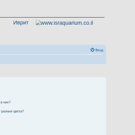
Иврит
Вход
 в них?
 разные цвета?