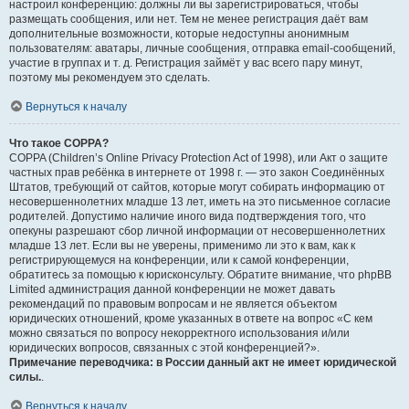
настроил конференцию: должны ли вы зарегистрироваться, чтобы
размещать сообщения, или нет. Тем не менее регистрация даёт вам
дополнительные возможности, которые недоступны анонимным
пользователям: аватары, личные сообщения, отправка email-сообщений,
участие в группах и т. д. Регистрация займёт у вас всего пару минут,
поэтому мы рекомендуем это сделать.
Вернуться к началу
Что такое COPPA?
COPPA (Children’s Online Privacy Protection Act of 1998), или Акт о защите
частных прав ребёнка в интернете от 1998 г. — это закон Соединённых
Штатов, требующий от сайтов, которые могут собирать информацию от
несовершеннолетних младше 13 лет, иметь на это письменное согласие
родителей. Допустимо наличие иного вида подтверждения того, что
опекуны разрешают сбор личной информации от несовершеннолетних
младше 13 лет. Если вы не уверены, применимо ли это к вам, как к
регистрирующемуся на конференции, или к самой конференции,
обратитесь за помощью к юрисконсульту. Обратите внимание, что phpBB
Limited администрация данной конференции не может давать
рекомендаций по правовым вопросам и не является объектом
юридических отношений, кроме указанных в ответе на вопрос «С кем
можно связаться по вопросу некорректного использования и/или
юридических вопросов, связанных с этой конференцией?».
Примечание переводчика: в России данный акт не имеет юридической
силы.
.
Вернуться к началу