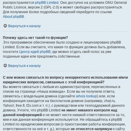
распространяется
phpBB Limited
. Оно доступно на условиях GNU General
Public Licence, версии 2 (GPL-2.0) и может свободно распространяться.
Для получения более подробных сведений перейдите по ссылке
About phpBB
.
Вернуться к началу
Почему здесь нет такой-то функции?
Это программное обеспечение было создано и лицензировано phpBB
Limited. Если вы считаете, что какая-то функция должна быть добавлена,
посетите
Центр идей phpBB
, где можно отдать свой голос за уже
поданные идеи или предложить собственные.
Вернуться к началу
С кем можно связаться по вопросу некорректного использования и/или
юридических вопросов, связанных с этой конференцией?
Вы можете связаться с любым из администраторов, перечисленных в
списке на странице «Наша команда». Если вы не получили ответа,
свяжитесь с владельцем домена (сделайте
whois lookup
) или, если
конференция находится на бесплатном домене (например, chat.ru,
Yahoo!, free.fr, f2s.com и т. п.), с руководством или техподдержкой данного
домена. Учтите, что phpBB Limited
не имеет никакого контроля над
данной конференцией
и не может нести никакой ответственности за то,
кем и как данная конференция используется. Не обращайтесь к phpBB
Limited по юридическим вопросам (о приостановке работы конференции,
ответственности за неё и т. д.), которые
не относятся напрямую
к сайту