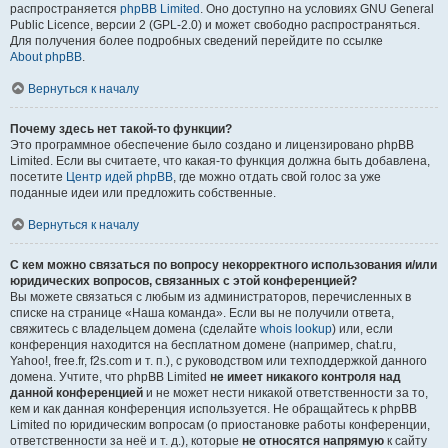
распространяется
phpBB Limited
. Оно доступно на условиях GNU General
Public Licence, версии 2 (GPL-2.0) и может свободно распространяться.
Для получения более подробных сведений перейдите по ссылке
About phpBB
.
Вернуться к началу
Почему здесь нет такой-то функции?
Это программное обеспечение было создано и лицензировано phpBB
Limited. Если вы считаете, что какая-то функция должна быть добавлена,
посетите
Центр идей phpBB
, где можно отдать свой голос за уже
поданные идеи или предложить собственные.
Вернуться к началу
С кем можно связаться по вопросу некорректного использования и/или
юридических вопросов, связанных с этой конференцией?
Вы можете связаться с любым из администраторов, перечисленных в
списке на странице «Наша команда». Если вы не получили ответа,
свяжитесь с владельцем домена (сделайте
whois lookup
) или, если
конференция находится на бесплатном домене (например, chat.ru,
Yahoo!, free.fr, f2s.com и т. п.), с руководством или техподдержкой данного
домена. Учтите, что phpBB Limited
не имеет никакого контроля над
данной конференцией
и не может нести никакой ответственности за то,
кем и как данная конференция используется. Не обращайтесь к phpBB
Limited по юридическим вопросам (о приостановке работы конференции,
ответственности за неё и т. д.), которые
не относятся напрямую
к сайту