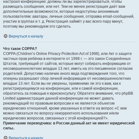
настроил конференцию: должны ли вы зарегистрироваться, чтобы
размещать сообщения, или нет. Тем не менее регистрация даёт вам
дополнительные возможности, которые недоступны анонимным
пользователям: аватары, личные сообщения, отправка email-сообщений,
участие в группах и т. д. Регистрация займёт у вас всего пару минут,
поэтому мы рекомендуем это сделать.
Вернуться к началу
Что такое COPPA?
COPPA (Children’s Online Privacy Protection Act of 1998), или Акт о защите
частных прав ребёнка в интернете от 1998 г. — это закон Соединённых
Штатов, требующий от сайтов, которые могут собирать информацию от
несовершеннолетних младше 13 лет, иметь на это письменное согласие
родителей. Допустимо наличие иного вида подтверждения того, что
опекуны разрешают сбор личной информации от несовершеннолетних
младше 13 лет. Если вы не уверены, применимо ли это к вам, как к
регистрирующемуся на конференции, или к самой конференции,
обратитесь за помощью к юрисконсульту. Обратите внимание, что phpBB
Limited администрация данной конференции не может давать
рекомендаций по правовым вопросам и не является объектом
юридических отношений, кроме указанных в ответе на вопрос «С кем
можно связаться по вопросу некорректного использования и/или
юридических вопросов, связанных с этой конференцией?».
Примечание переводчика: в России данный акт не имеет юридической
силы.
.
Вернуться к началу