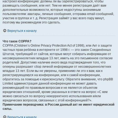
настроил конференцию: должны ли вы зарегистрироваться, чтобы
размещать сообщения, или нет. Тем не менее регистрация даёт вам
дополнительные возможности, которые недоступны анонимным
пользователям: аватары, личные сообщения, отправка email-сообщений,
участие в группах и т. д. Регистрация займёт у вас всего пару минут,
поэтому мы рекомендуем это сделать.
Вернуться к началу
Что такое COPPA?
COPPA (Children’s Online Privacy Protection Act of 1998), или Акт о защите
частных прав ребёнка в интернете от 1998 г. — это закон Соединённых
Штатов, требующий от сайтов, которые могут собирать информацию от
несовершеннолетних младше 13 лет, иметь на это письменное согласие
родителей. Допустимо наличие иного вида подтверждения того, что
опекуны разрешают сбор личной информации от несовершеннолетних
младше 13 лет. Если вы не уверены, применимо ли это к вам, как к
регистрирующемуся на конференции, или к самой конференции,
обратитесь за помощью к юрисконсульту. Обратите внимание, что phpBB
Limited администрация данной конференции не может давать
рекомендаций по правовым вопросам и не является объектом
юридических отношений, кроме указанных в ответе на вопрос «С кем
можно связаться по вопросу некорректного использования и/или
юридических вопросов, связанных с этой конференцией?».
Примечание переводчика: в России данный акт не имеет юридической
силы.
.
Вернуться к началу