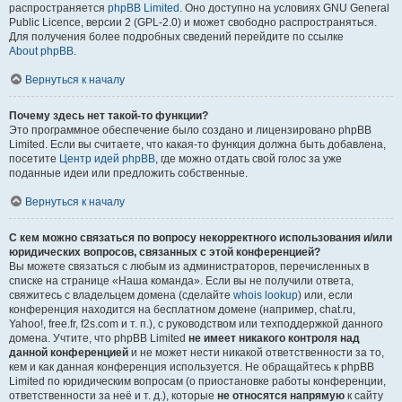
распространяется
phpBB Limited
. Оно доступно на условиях GNU General
Public Licence, версии 2 (GPL-2.0) и может свободно распространяться.
Для получения более подробных сведений перейдите по ссылке
About phpBB
.
Вернуться к началу
Почему здесь нет такой-то функции?
Это программное обеспечение было создано и лицензировано phpBB
Limited. Если вы считаете, что какая-то функция должна быть добавлена,
посетите
Центр идей phpBB
, где можно отдать свой голос за уже
поданные идеи или предложить собственные.
Вернуться к началу
С кем можно связаться по вопросу некорректного использования и/или
юридических вопросов, связанных с этой конференцией?
Вы можете связаться с любым из администраторов, перечисленных в
списке на странице «Наша команда». Если вы не получили ответа,
свяжитесь с владельцем домена (сделайте
whois lookup
) или, если
конференция находится на бесплатном домене (например, chat.ru,
Yahoo!, free.fr, f2s.com и т. п.), с руководством или техподдержкой данного
домена. Учтите, что phpBB Limited
не имеет никакого контроля над
данной конференцией
и не может нести никакой ответственности за то,
кем и как данная конференция используется. Не обращайтесь к phpBB
Limited по юридическим вопросам (о приостановке работы конференции,
ответственности за неё и т. д.), которые
не относятся напрямую
к сайту