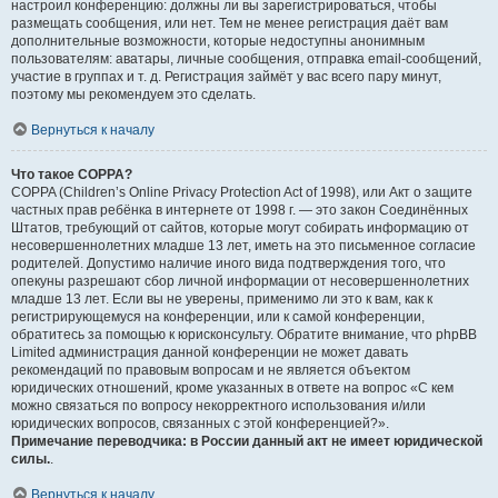
настроил конференцию: должны ли вы зарегистрироваться, чтобы
размещать сообщения, или нет. Тем не менее регистрация даёт вам
дополнительные возможности, которые недоступны анонимным
пользователям: аватары, личные сообщения, отправка email-сообщений,
участие в группах и т. д. Регистрация займёт у вас всего пару минут,
поэтому мы рекомендуем это сделать.
Вернуться к началу
Что такое COPPA?
COPPA (Children’s Online Privacy Protection Act of 1998), или Акт о защите
частных прав ребёнка в интернете от 1998 г. — это закон Соединённых
Штатов, требующий от сайтов, которые могут собирать информацию от
несовершеннолетних младше 13 лет, иметь на это письменное согласие
родителей. Допустимо наличие иного вида подтверждения того, что
опекуны разрешают сбор личной информации от несовершеннолетних
младше 13 лет. Если вы не уверены, применимо ли это к вам, как к
регистрирующемуся на конференции, или к самой конференции,
обратитесь за помощью к юрисконсульту. Обратите внимание, что phpBB
Limited администрация данной конференции не может давать
рекомендаций по правовым вопросам и не является объектом
юридических отношений, кроме указанных в ответе на вопрос «С кем
можно связаться по вопросу некорректного использования и/или
юридических вопросов, связанных с этой конференцией?».
Примечание переводчика: в России данный акт не имеет юридической
силы.
.
Вернуться к началу