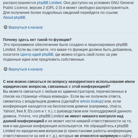
распространяется
phpBB Limited
. Оно доступно на условиях GNU General
Public Licence, версии 2 (GPL-2.0) и может свободно распространяться.
Для получения более подробных сведений перейдите по ссылке
About phpBB
.
Вернуться к началу
Почему здесь нет такой-то функции?
Это программное обеспечение было создано и лицензировано phpBB
Limited. Если вы считаете, что какая-то функция должна быть добавлена,
посетите
Центр идей phpBB
, где можно отдать свой голос за уже
поданные идеи или предложить собственные.
Вернуться к началу
С кем можно связаться по вопросу некорректного использования и/или
юридических вопросов, связанных с этой конференцией?
Вы можете связаться с любым из администраторов, перечисленных в
списке на странице «Наша команда». Если вы не получили ответа,
свяжитесь с владельцем домена (сделайте
whois lookup
) или, если
конференция находится на бесплатном домене (например, chat.ru,
Yahoo!, free.fr, f2s.com и т. п.), с руководством или техподдержкой данного
домена. Учтите, что phpBB Limited
не имеет никакого контроля над
данной конференцией
и не может нести никакой ответственности за то,
кем и как данная конференция используется. Не обращайтесь к phpBB
Limited по юридическим вопросам (о приостановке работы конференции,
ответственности за неё и т. д.), которые
не относятся напрямую
к сайту