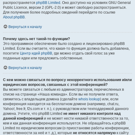
распространяется
phpBB Limited
. Оно доступно на условиях GNU General
Public Licence, версии 2 (GPL-2.0) и может свободно распространяться.
Для получения более подробных сведений перейдите по ссылке
About phpBB
.
Вернуться к началу
Почему здесь нет такой-то функции?
Это программное обеспечение было создано и лицензировано phpBB
Limited. Если вы считаете, что какая-то функция должна быть добавлена,
посетите
Центр идей phpBB
, где можно отдать свой голос за уже
поданные идеи или предложить собственные.
Вернуться к началу
С кем можно связаться по вопросу некорректного использования и/или
юридических вопросов, связанных с этой конференцией?
Вы можете связаться с любым из администраторов, перечисленных в
списке на странице «Наша команда». Если вы не получили ответа,
свяжитесь с владельцем домена (сделайте
whois lookup
) или, если
конференция находится на бесплатном домене (например, chat.ru,
Yahoo!, free.fr, f2s.com и т. п.), с руководством или техподдержкой данного
домена. Учтите, что phpBB Limited
не имеет никакого контроля над
данной конференцией
и не может нести никакой ответственности за то,
кем и как данная конференция используется. Не обращайтесь к phpBB
Limited по юридическим вопросам (о приостановке работы конференции,
ответственности за неё и т. д.), которые
не относятся напрямую
к сайту