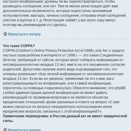
настроил конференцию: должны ли вы зарегистрироваться, чтобы
размещать сообщения, или нет. Тем не менее регистрация даёт вам
дополнительные возможности, которые недоступны анонимным
пользователям: аватары, личные сообщения, отправка email-сообщений,
участие в группах и т. д. Регистрация займёт у вас всего пару минут,
поэтому мы рекомендуем это сделать.
Вернуться к началу
Что такое COPPA?
COPPA (Children’s Online Privacy Protection Act of 1998), или Акт о защите
частных прав ребёнка в интернете от 1998 г. — это закон Соединённых
Штатов, требующий от сайтов, которые могут собирать информацию от
несовершеннолетних младше 13 лет, иметь на это письменное согласие
родителей. Допустимо наличие иного вида подтверждения того, что
опекуны разрешают сбор личной информации от несовершеннолетних
младше 13 лет. Если вы не уверены, применимо ли это к вам, как к
регистрирующемуся на конференции, или к самой конференции,
обратитесь за помощью к юрисконсульту. Обратите внимание, что phpBB
Limited администрация данной конференции не может давать
рекомендаций по правовым вопросам и не является объектом
юридических отношений, кроме указанных в ответе на вопрос «С кем
можно связаться по вопросу некорректного использования и/или
юридических вопросов, связанных с этой конференцией?».
Примечание переводчика: в России данный акт не имеет юридической
силы.
.
Вернуться к началу