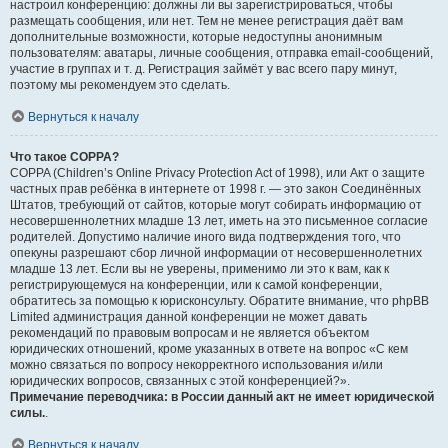
настроил конференцию: должны ли вы зарегистрироваться, чтобы
размещать сообщения, или нет. Тем не менее регистрация даёт вам
дополнительные возможности, которые недоступны анонимным
пользователям: аватары, личные сообщения, отправка email-сообщений,
участие в группах и т. д. Регистрация займёт у вас всего пару минут,
поэтому мы рекомендуем это сделать.
Вернуться к началу
Что такое COPPA?
COPPA (Children’s Online Privacy Protection Act of 1998), или Акт о защите
частных прав ребёнка в интернете от 1998 г. — это закон Соединённых
Штатов, требующий от сайтов, которые могут собирать информацию от
несовершеннолетних младше 13 лет, иметь на это письменное согласие
родителей. Допустимо наличие иного вида подтверждения того, что
опекуны разрешают сбор личной информации от несовершеннолетних
младше 13 лет. Если вы не уверены, применимо ли это к вам, как к
регистрирующемуся на конференции, или к самой конференции,
обратитесь за помощью к юрисконсульту. Обратите внимание, что phpBB
Limited администрация данной конференции не может давать
рекомендаций по правовым вопросам и не является объектом
юридических отношений, кроме указанных в ответе на вопрос «С кем
можно связаться по вопросу некорректного использования и/или
юридических вопросов, связанных с этой конференцией?».
Примечание переводчика: в России данный акт не имеет юридической
силы.
.
Вернуться к началу