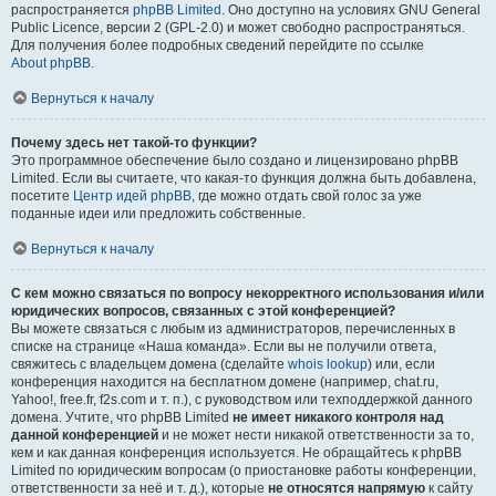
распространяется
phpBB Limited
. Оно доступно на условиях GNU General
Public Licence, версии 2 (GPL-2.0) и может свободно распространяться.
Для получения более подробных сведений перейдите по ссылке
About phpBB
.
Вернуться к началу
Почему здесь нет такой-то функции?
Это программное обеспечение было создано и лицензировано phpBB
Limited. Если вы считаете, что какая-то функция должна быть добавлена,
посетите
Центр идей phpBB
, где можно отдать свой голос за уже
поданные идеи или предложить собственные.
Вернуться к началу
С кем можно связаться по вопросу некорректного использования и/или
юридических вопросов, связанных с этой конференцией?
Вы можете связаться с любым из администраторов, перечисленных в
списке на странице «Наша команда». Если вы не получили ответа,
свяжитесь с владельцем домена (сделайте
whois lookup
) или, если
конференция находится на бесплатном домене (например, chat.ru,
Yahoo!, free.fr, f2s.com и т. п.), с руководством или техподдержкой данного
домена. Учтите, что phpBB Limited
не имеет никакого контроля над
данной конференцией
и не может нести никакой ответственности за то,
кем и как данная конференция используется. Не обращайтесь к phpBB
Limited по юридическим вопросам (о приостановке работы конференции,
ответственности за неё и т. д.), которые
не относятся напрямую
к сайту