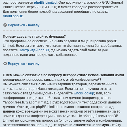
распространяется
phpBB Limited
. Оно доступно на условиях GNU General
Public Licence, версии 2 (GPL-2.0) и может свободно распространяться.
Для получения более подробных сведений перейдите по ссылке
About phpBB
.
Вернуться к началу
Почему здесь нет такой-то функции?
Это программное обеспечение было создано и лицензировано phpBB
Limited. Если вы считаете, что какая-то функция должна быть добавлена,
посетите
Центр идей phpBB
, где можно отдать свой голос за уже
поданные идеи или предложить собственные.
Вернуться к началу
С кем можно связаться по вопросу некорректного использования и/или
юридических вопросов, связанных с этой конференцией?
Вы можете связаться с любым из администраторов, перечисленных в
списке на странице «Наша команда». Если вы не получили ответа,
свяжитесь с владельцем домена (сделайте
whois lookup
) или, если
конференция находится на бесплатном домене (например, chat.ru,
Yahoo!, free.fr, f2s.com и т. п.), с руководством или техподдержкой данного
домена. Учтите, что phpBB Limited
не имеет никакого контроля над
данной конференцией
и не может нести никакой ответственности за то,
кем и как данная конференция используется. Не обращайтесь к phpBB
Limited по юридическим вопросам (о приостановке работы конференции,
ответственности за неё и т. д.), которые
не относятся напрямую
к сайту