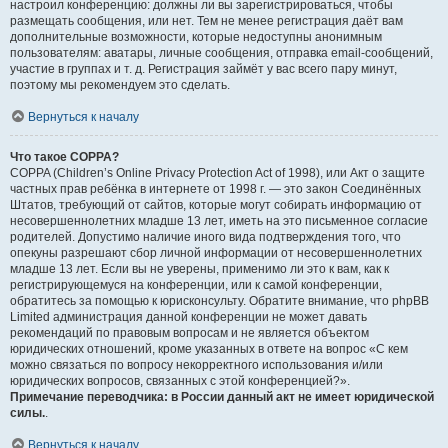
настроил конференцию: должны ли вы зарегистрироваться, чтобы
размещать сообщения, или нет. Тем не менее регистрация даёт вам
дополнительные возможности, которые недоступны анонимным
пользователям: аватары, личные сообщения, отправка email-сообщений,
участие в группах и т. д. Регистрация займёт у вас всего пару минут,
поэтому мы рекомендуем это сделать.
Вернуться к началу
Что такое COPPA?
COPPA (Children’s Online Privacy Protection Act of 1998), или Акт о защите
частных прав ребёнка в интернете от 1998 г. — это закон Соединённых
Штатов, требующий от сайтов, которые могут собирать информацию от
несовершеннолетних младше 13 лет, иметь на это письменное согласие
родителей. Допустимо наличие иного вида подтверждения того, что
опекуны разрешают сбор личной информации от несовершеннолетних
младше 13 лет. Если вы не уверены, применимо ли это к вам, как к
регистрирующемуся на конференции, или к самой конференции,
обратитесь за помощью к юрисконсульту. Обратите внимание, что phpBB
Limited администрация данной конференции не может давать
рекомендаций по правовым вопросам и не является объектом
юридических отношений, кроме указанных в ответе на вопрос «С кем
можно связаться по вопросу некорректного использования и/или
юридических вопросов, связанных с этой конференцией?».
Примечание переводчика: в России данный акт не имеет юридической
силы.
.
Вернуться к началу