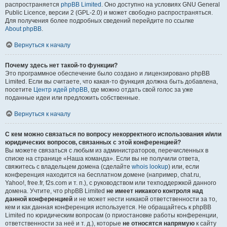
распространяется
phpBB Limited
. Оно доступно на условиях GNU General
Public Licence, версии 2 (GPL-2.0) и может свободно распространяться.
Для получения более подробных сведений перейдите по ссылке
About phpBB
.
Вернуться к началу
Почему здесь нет такой-то функции?
Это программное обеспечение было создано и лицензировано phpBB
Limited. Если вы считаете, что какая-то функция должна быть добавлена,
посетите
Центр идей phpBB
, где можно отдать свой голос за уже
поданные идеи или предложить собственные.
Вернуться к началу
С кем можно связаться по вопросу некорректного использования и/или
юридических вопросов, связанных с этой конференцией?
Вы можете связаться с любым из администраторов, перечисленных в
списке на странице «Наша команда». Если вы не получили ответа,
свяжитесь с владельцем домена (сделайте
whois lookup
) или, если
конференция находится на бесплатном домене (например, chat.ru,
Yahoo!, free.fr, f2s.com и т. п.), с руководством или техподдержкой данного
домена. Учтите, что phpBB Limited
не имеет никакого контроля над
данной конференцией
и не может нести никакой ответственности за то,
кем и как данная конференция используется. Не обращайтесь к phpBB
Limited по юридическим вопросам (о приостановке работы конференции,
ответственности за неё и т. д.), которые
не относятся напрямую
к сайту