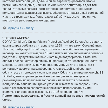
настроил конференцию: должны ли вы зарегистрироваться, чтобы
размещать сообщения, или нет. Тем не менее регистрация даёт вам
дополнительные возможности, которые недоступны анонимным
пользователям: аватары, личные сообщения, отправка email-сообщений,
участие в группах и т. д. Регистрация займёт у вас всего пару минут,
поэтому мы рекомендуем это сделать.
Вернуться к началу
Что такое COPPA?
COPPA (Children’s Online Privacy Protection Act of 1998), или Акт о защите
частных прав ребёнка в интернете от 1998 г. — это закон Соединённых
Штатов, требующий от сайтов, которые могут собирать информацию от
несовершеннолетних младше 13 лет, иметь на это письменное согласие
родителей. Допустимо наличие иного вида подтверждения того, что
опекуны разрешают сбор личной информации от несовершеннолетних
младше 13 лет. Если вы не уверены, применимо ли это к вам, как к
регистрирующемуся на конференции, или к самой конференции,
обратитесь за помощью к юрисконсульту. Обратите внимание, что phpBB
Limited администрация данной конференции не может давать
рекомендаций по правовым вопросам и не является объектом
юридических отношений, кроме указанных в ответе на вопрос «С кем
можно связаться по вопросу некорректного использования и/или
юридических вопросов, связанных с этой конференцией?».
Примечание переводчика: в России данный акт не имеет юридической
силы.
.
Вернуться к началу