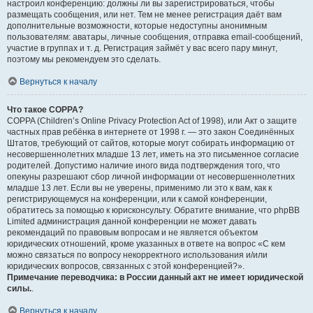
настроил конференцию: должны ли вы зарегистрироваться, чтобы
размещать сообщения, или нет. Тем не менее регистрация даёт вам
дополнительные возможности, которые недоступны анонимным
пользователям: аватары, личные сообщения, отправка email-сообщений,
участие в группах и т. д. Регистрация займёт у вас всего пару минут,
поэтому мы рекомендуем это сделать.
Вернуться к началу
Что такое COPPA?
COPPA (Children’s Online Privacy Protection Act of 1998), или Акт о защите
частных прав ребёнка в интернете от 1998 г. — это закон Соединённых
Штатов, требующий от сайтов, которые могут собирать информацию от
несовершеннолетних младше 13 лет, иметь на это письменное согласие
родителей. Допустимо наличие иного вида подтверждения того, что
опекуны разрешают сбор личной информации от несовершеннолетних
младше 13 лет. Если вы не уверены, применимо ли это к вам, как к
регистрирующемуся на конференции, или к самой конференции,
обратитесь за помощью к юрисконсульту. Обратите внимание, что phpBB
Limited администрация данной конференции не может давать
рекомендаций по правовым вопросам и не является объектом
юридических отношений, кроме указанных в ответе на вопрос «С кем
можно связаться по вопросу некорректного использования и/или
юридических вопросов, связанных с этой конференцией?».
Примечание переводчика: в России данный акт не имеет юридической
силы.
.
Вернуться к началу