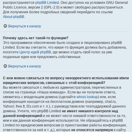
распространяется
phpBB Limited
. Оно доступно на условиях GNU General
Public Licence, версии 2 (GPL-2.0) и может свободно распространяться.
Для получения более подробных сведений перейдите по ссылке
About phpBB
.
Вернуться к началу
Почему здесь нет такой-то функции?
Это программное обеспечение было создано и лицензировано phpBB
Limited. Если вы считаете, что какая-то функция должна быть добавлена,
посетите
Центр идей phpBB
, где можно отдать свой голос за уже
поданные идеи или предложить собственные.
Вернуться к началу
С кем можно связаться по вопросу некорректного использования и/или
юридических вопросов, связанных с этой конференцией?
Вы можете связаться с любым из администраторов, перечисленных в
списке на странице «Наша команда». Если вы не получили ответа,
свяжитесь с владельцем домена (сделайте
whois lookup
) или, если
конференция находится на бесплатном домене (например, chat.ru,
Yahoo!, free.fr, f2s.com и т. п.), с руководством или техподдержкой данного
домена. Учтите, что phpBB Limited
не имеет никакого контроля над
данной конференцией
и не может нести никакой ответственности за то,
кем и как данная конференция используется. Не обращайтесь к phpBB
Limited по юридическим вопросам (о приостановке работы конференции,
ответственности за неё и т. д.), которые
не относятся напрямую
к сайту