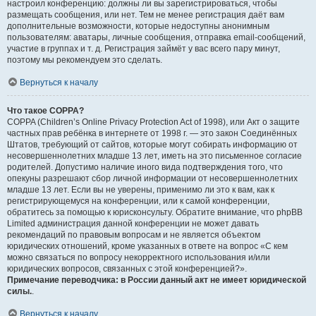
настроил конференцию: должны ли вы зарегистрироваться, чтобы
размещать сообщения, или нет. Тем не менее регистрация даёт вам
дополнительные возможности, которые недоступны анонимным
пользователям: аватары, личные сообщения, отправка email-сообщений,
участие в группах и т. д. Регистрация займёт у вас всего пару минут,
поэтому мы рекомендуем это сделать.
Вернуться к началу
Что такое COPPA?
COPPA (Children’s Online Privacy Protection Act of 1998), или Акт о защите
частных прав ребёнка в интернете от 1998 г. — это закон Соединённых
Штатов, требующий от сайтов, которые могут собирать информацию от
несовершеннолетних младше 13 лет, иметь на это письменное согласие
родителей. Допустимо наличие иного вида подтверждения того, что
опекуны разрешают сбор личной информации от несовершеннолетних
младше 13 лет. Если вы не уверены, применимо ли это к вам, как к
регистрирующемуся на конференции, или к самой конференции,
обратитесь за помощью к юрисконсульту. Обратите внимание, что phpBB
Limited администрация данной конференции не может давать
рекомендаций по правовым вопросам и не является объектом
юридических отношений, кроме указанных в ответе на вопрос «С кем
можно связаться по вопросу некорректного использования и/или
юридических вопросов, связанных с этой конференцией?».
Примечание переводчика: в России данный акт не имеет юридической
силы.
.
Вернуться к началу