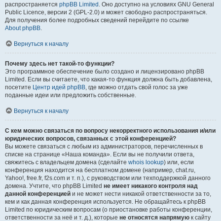
распространяется
phpBB Limited
. Оно доступно на условиях GNU General
Public Licence, версии 2 (GPL-2.0) и может свободно распространяться.
Для получения более подробных сведений перейдите по ссылке
About phpBB
.
Вернуться к началу
Почему здесь нет такой-то функции?
Это программное обеспечение было создано и лицензировано phpBB
Limited. Если вы считаете, что какая-то функция должна быть добавлена,
посетите
Центр идей phpBB
, где можно отдать свой голос за уже
поданные идеи или предложить собственные.
Вернуться к началу
С кем можно связаться по вопросу некорректного использования и/или
юридических вопросов, связанных с этой конференцией?
Вы можете связаться с любым из администраторов, перечисленных в
списке на странице «Наша команда». Если вы не получили ответа,
свяжитесь с владельцем домена (сделайте
whois lookup
) или, если
конференция находится на бесплатном домене (например, chat.ru,
Yahoo!, free.fr, f2s.com и т. п.), с руководством или техподдержкой данного
домена. Учтите, что phpBB Limited
не имеет никакого контроля над
данной конференцией
и не может нести никакой ответственности за то,
кем и как данная конференция используется. Не обращайтесь к phpBB
Limited по юридическим вопросам (о приостановке работы конференции,
ответственности за неё и т. д.), которые
не относятся напрямую
к сайту