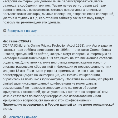
настроил конференцию: должны ли вы зарегистрироваться, чтобы
размещать сообщения, или нет. Тем не менее регистрация даёт вам
дополнительные возможности, которые недоступны анонимным
пользователям: аватары, личные сообщения, отправка email-сообщений,
участие в группах и т. д. Регистрация займёт у вас всего пару минут,
поэтому мы рекомендуем это сделать.
Вернуться к началу
Что такое COPPA?
COPPA (Children’s Online Privacy Protection Act of 1998), или Акт о защите
частных прав ребёнка в интернете от 1998 г. — это закон Соединённых
Штатов, требующий от сайтов, которые могут собирать информацию от
несовершеннолетних младше 13 лет, иметь на это письменное согласие
родителей. Допустимо наличие иного вида подтверждения того, что
опекуны разрешают сбор личной информации от несовершеннолетних
младше 13 лет. Если вы не уверены, применимо ли это к вам, как к
регистрирующемуся на конференции, или к самой конференции,
обратитесь за помощью к юрисконсульту. Обратите внимание, что phpBB
Limited администрация данной конференции не может давать
рекомендаций по правовым вопросам и не является объектом
юридических отношений, кроме указанных в ответе на вопрос «С кем
можно связаться по вопросу некорректного использования и/или
юридических вопросов, связанных с этой конференцией?».
Примечание переводчика: в России данный акт не имеет юридической
силы.
.
Вернуться к началу