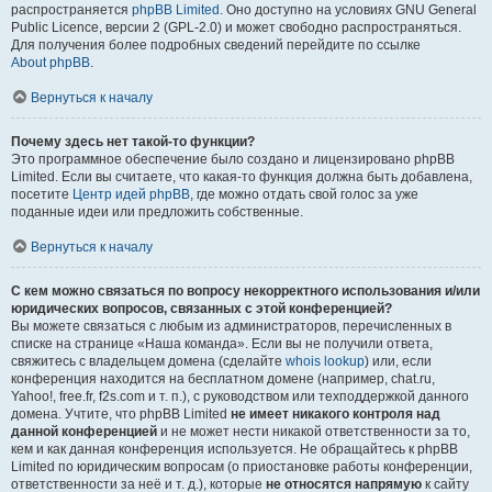
распространяется
phpBB Limited
. Оно доступно на условиях GNU General
Public Licence, версии 2 (GPL-2.0) и может свободно распространяться.
Для получения более подробных сведений перейдите по ссылке
About phpBB
.
Вернуться к началу
Почему здесь нет такой-то функции?
Это программное обеспечение было создано и лицензировано phpBB
Limited. Если вы считаете, что какая-то функция должна быть добавлена,
посетите
Центр идей phpBB
, где можно отдать свой голос за уже
поданные идеи или предложить собственные.
Вернуться к началу
С кем можно связаться по вопросу некорректного использования и/или
юридических вопросов, связанных с этой конференцией?
Вы можете связаться с любым из администраторов, перечисленных в
списке на странице «Наша команда». Если вы не получили ответа,
свяжитесь с владельцем домена (сделайте
whois lookup
) или, если
конференция находится на бесплатном домене (например, chat.ru,
Yahoo!, free.fr, f2s.com и т. п.), с руководством или техподдержкой данного
домена. Учтите, что phpBB Limited
не имеет никакого контроля над
данной конференцией
и не может нести никакой ответственности за то,
кем и как данная конференция используется. Не обращайтесь к phpBB
Limited по юридическим вопросам (о приостановке работы конференции,
ответственности за неё и т. д.), которые
не относятся напрямую
к сайту