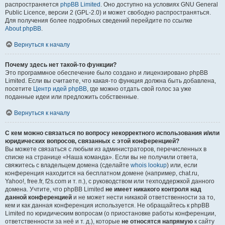
распространяется
phpBB Limited
. Оно доступно на условиях GNU General
Public Licence, версии 2 (GPL-2.0) и может свободно распространяться.
Для получения более подробных сведений перейдите по ссылке
About phpBB
.
Вернуться к началу
Почему здесь нет такой-то функции?
Это программное обеспечение было создано и лицензировано phpBB
Limited. Если вы считаете, что какая-то функция должна быть добавлена,
посетите
Центр идей phpBB
, где можно отдать свой голос за уже
поданные идеи или предложить собственные.
Вернуться к началу
С кем можно связаться по вопросу некорректного использования и/или
юридических вопросов, связанных с этой конференцией?
Вы можете связаться с любым из администраторов, перечисленных в
списке на странице «Наша команда». Если вы не получили ответа,
свяжитесь с владельцем домена (сделайте
whois lookup
) или, если
конференция находится на бесплатном домене (например, chat.ru,
Yahoo!, free.fr, f2s.com и т. п.), с руководством или техподдержкой данного
домена. Учтите, что phpBB Limited
не имеет никакого контроля над
данной конференцией
и не может нести никакой ответственности за то,
кем и как данная конференция используется. Не обращайтесь к phpBB
Limited по юридическим вопросам (о приостановке работы конференции,
ответственности за неё и т. д.), которые
не относятся напрямую
к сайту