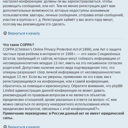
настроил конференцию: должны ли вы зарегистрироваться, чтобы
размещать сообщения, или нет. Тем не менее регистрация даёт вам
дополнительные возможности, которые недоступны анонимным
пользователям: аватары, личные сообщения, отправка email-сообщений,
участие в группах и т. д. Регистрация займёт у вас всего пару минут,
поэтому мы рекомендуем это сделать.
Вернуться к началу
Что такое COPPA?
COPPA (Children’s Online Privacy Protection Act of 1998), или Акт о защите
частных прав ребёнка в интернете от 1998 г. — это закон Соединённых
Штатов, требующий от сайтов, которые могут собирать информацию от
несовершеннолетних младше 13 лет, иметь на это письменное согласие
родителей. Допустимо наличие иного вида подтверждения того, что
опекуны разрешают сбор личной информации от несовершеннолетних
младше 13 лет. Если вы не уверены, применимо ли это к вам, как к
регистрирующемуся на конференции, или к самой конференции,
обратитесь за помощью к юрисконсульту. Обратите внимание, что phpBB
Limited администрация данной конференции не может давать
рекомендаций по правовым вопросам и не является объектом
юридических отношений, кроме указанных в ответе на вопрос «С кем
можно связаться по вопросу некорректного использования и/или
юридических вопросов, связанных с этой конференцией?».
Примечание переводчика: в России данный акт не имеет юридической
силы.
.
Вернуться к началу