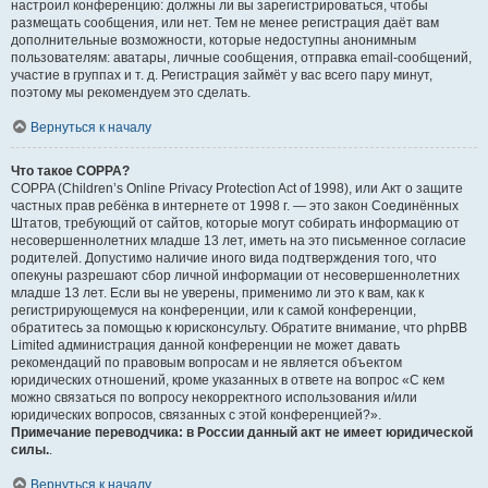
настроил конференцию: должны ли вы зарегистрироваться, чтобы
размещать сообщения, или нет. Тем не менее регистрация даёт вам
дополнительные возможности, которые недоступны анонимным
пользователям: аватары, личные сообщения, отправка email-сообщений,
участие в группах и т. д. Регистрация займёт у вас всего пару минут,
поэтому мы рекомендуем это сделать.
Вернуться к началу
Что такое COPPA?
COPPA (Children’s Online Privacy Protection Act of 1998), или Акт о защите
частных прав ребёнка в интернете от 1998 г. — это закон Соединённых
Штатов, требующий от сайтов, которые могут собирать информацию от
несовершеннолетних младше 13 лет, иметь на это письменное согласие
родителей. Допустимо наличие иного вида подтверждения того, что
опекуны разрешают сбор личной информации от несовершеннолетних
младше 13 лет. Если вы не уверены, применимо ли это к вам, как к
регистрирующемуся на конференции, или к самой конференции,
обратитесь за помощью к юрисконсульту. Обратите внимание, что phpBB
Limited администрация данной конференции не может давать
рекомендаций по правовым вопросам и не является объектом
юридических отношений, кроме указанных в ответе на вопрос «С кем
можно связаться по вопросу некорректного использования и/или
юридических вопросов, связанных с этой конференцией?».
Примечание переводчика: в России данный акт не имеет юридической
силы.
.
Вернуться к началу