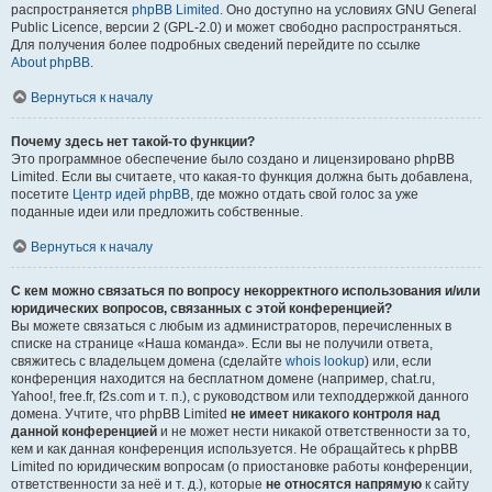
распространяется
phpBB Limited
. Оно доступно на условиях GNU General
Public Licence, версии 2 (GPL-2.0) и может свободно распространяться.
Для получения более подробных сведений перейдите по ссылке
About phpBB
.
Вернуться к началу
Почему здесь нет такой-то функции?
Это программное обеспечение было создано и лицензировано phpBB
Limited. Если вы считаете, что какая-то функция должна быть добавлена,
посетите
Центр идей phpBB
, где можно отдать свой голос за уже
поданные идеи или предложить собственные.
Вернуться к началу
С кем можно связаться по вопросу некорректного использования и/или
юридических вопросов, связанных с этой конференцией?
Вы можете связаться с любым из администраторов, перечисленных в
списке на странице «Наша команда». Если вы не получили ответа,
свяжитесь с владельцем домена (сделайте
whois lookup
) или, если
конференция находится на бесплатном домене (например, chat.ru,
Yahoo!, free.fr, f2s.com и т. п.), с руководством или техподдержкой данного
домена. Учтите, что phpBB Limited
не имеет никакого контроля над
данной конференцией
и не может нести никакой ответственности за то,
кем и как данная конференция используется. Не обращайтесь к phpBB
Limited по юридическим вопросам (о приостановке работы конференции,
ответственности за неё и т. д.), которые
не относятся напрямую
к сайту