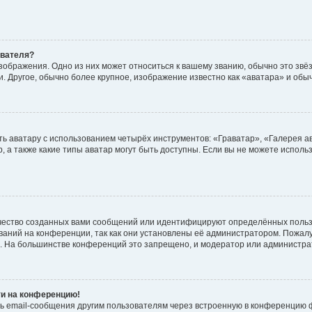
ователя?
зображения. Одно из них может относиться к вашему званию, обычно это звёзд
. Другое, обычно более крупное, изображение известно как «аватара» и обы
ь аватару с использованием четырёх инструментов: «Граватар», «Галерея а
, а также какие типы аватар могут быть доступны. Если вы не можете испол
чество созданных вами сообщений или идентифицируют определённых польз
аний на конференции, так как они установлены её администратором. Пожал
е. На большинстве конференций это запрещено, и модератор или администра
ти на конференцию!
ь email-сообщения другим пользователям через встроенную в конференцию ф