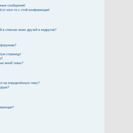
чные сообщения!
 от кого-то с этой конференции!
й в списках моих друзей и недругов?
и форумам?
стую страницу!
и?
ные мной темы?
ься на определённую тему?
форум?
ференции?