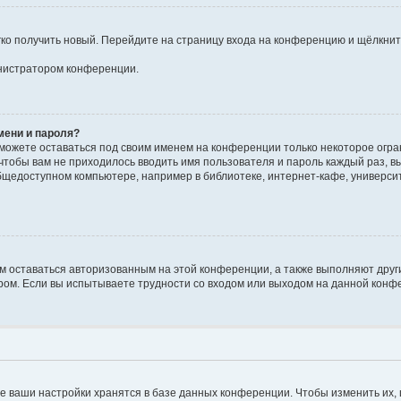
егко получить новый. Перейдите на страницу входа на конференцию и щёлкни
инистратором конференции.
мени и пароля?
сможете оставаться под своим именем на конференции только некоторое огран
 чтобы вам не приходилось вводить имя пользователя и пароль каждый раз, 
щедоступном компьютере, например в библиотеке, интернет-кафе, университе
ам оставаться авторизованным на этой конференции, а также выполняют друг
ом. Если вы испытываете трудности со входом или выходом на данной конфе
е ваши настройки хранятся в базе данных конференции. Чтобы изменить их,