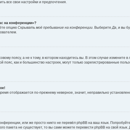
ить все свои настройки и предпочтения.
час на конференции»?
дёте опцию
Скрывать моё пребывание на конференции
. Выберите
Да
, и вы 
зователем.
вому поясу, а не к тому, в котором находитесь вы. В этом случае измените в 
овой пояс, как и большинство настроек, могут только зарегистрированные пол
ое!
о время отображается по-прежнему неверное, значит, неправильно установле
онференции, или же просто никто не перевёл phpBB на ваш язык. Попробуйт
вого пакета не существует, то вы сами можете перевести phpBB на свой язы