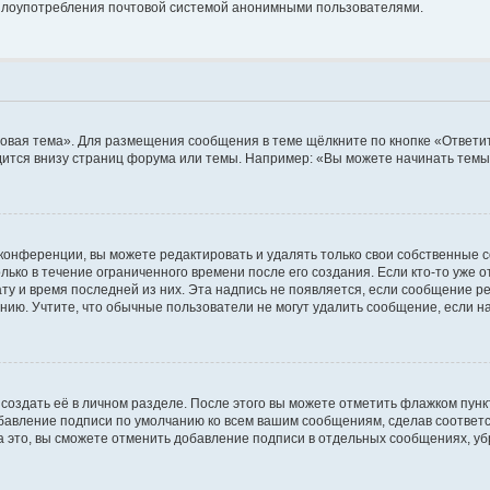
ь злоупотребления почтовой системой анонимными пользователями.
овая тема». Для размещения сообщения в теме щёлкните по кнопке «Ответит
ится внизу страниц форума или темы. Например: «Вы можете начинать темы»
конференции, вы можете редактировать и удалять только свои собственные 
ько в течение ограниченного времени после его создания. Если кто-то уже 
дату и время последней из них. Эта надпись не появляется, если сообщение 
ию. Учтите, что обычные пользователи не могут удалить сообщение, если на 
создать её в личном разделе. После этого вы можете отметить флажком пун
обавление подписи по умолчанию ко всем вашим сообщениям, сделав соотве
а это, вы сможете отменить добавление подписи в отдельных сообщениях, у