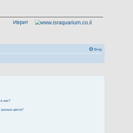
Иврит
Вход
 в них?
 разные цвета?