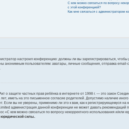
С кем можно связаться по вопросу неко
с этой конференцией?
Как мне связаться с администратором 
дминистратор настроил конференцию: должны ли вы зарегистрироваться, чтобы
 анонимным пользователям: аватары, личные сообщения, отправка email-сооб
.
 или Акт о защите частных прав ребёнка в интернете от 1998 г. — это закон Со
т, иметь на это письменное согласие родителей. Допустимо наличие иного
 Если вы не уверены, применимо ли это к вам, как к регистрирующемуся на 
Limited администрация данной конференции не может давать рекомендаций 
ос «С кем можно связаться по вопросу некорректного использования и/или ю
т юридической силы.
.