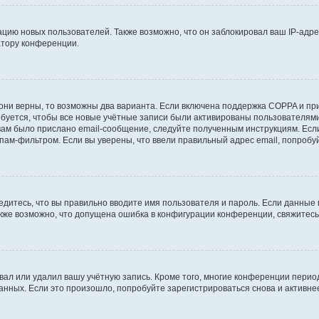
ию новых пользователей. Также возможно, что он заблокировал ваш IP-адре
атору конференции.
они верны, то возможны два варианта. Если включена поддержка COPPA и при 
уется, чтобы все новые учётные записи были активированы пользователями
ам было прислано email-сообщение, следуйте полученным инструкциям. Если
пам-фильтром. Если вы уверены, что ввели правильный адрес email, попробу
едитесь, что вы правильно вводите имя пользователя и пароль. Если данные
Также возможно, что допущена ошибка в конфигурации конференции, свяжитес
вал или удалил вашу учётную запись. Кроме того, многие конференции перио
ных. Если это произошло, попробуйте зарегистрироваться снова и активнее 