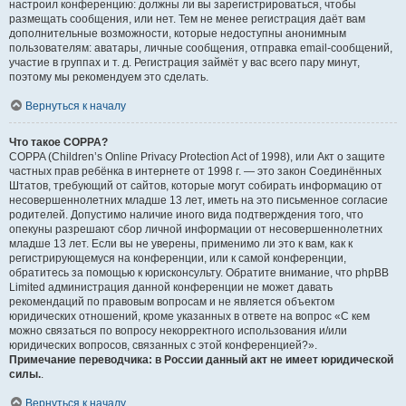
настроил конференцию: должны ли вы зарегистрироваться, чтобы
размещать сообщения, или нет. Тем не менее регистрация даёт вам
дополнительные возможности, которые недоступны анонимным
пользователям: аватары, личные сообщения, отправка email-сообщений,
участие в группах и т. д. Регистрация займёт у вас всего пару минут,
поэтому мы рекомендуем это сделать.
Вернуться к началу
Что такое COPPA?
COPPA (Children’s Online Privacy Protection Act of 1998), или Акт о защите
частных прав ребёнка в интернете от 1998 г. — это закон Соединённых
Штатов, требующий от сайтов, которые могут собирать информацию от
несовершеннолетних младше 13 лет, иметь на это письменное согласие
родителей. Допустимо наличие иного вида подтверждения того, что
опекуны разрешают сбор личной информации от несовершеннолетних
младше 13 лет. Если вы не уверены, применимо ли это к вам, как к
регистрирующемуся на конференции, или к самой конференции,
обратитесь за помощью к юрисконсульту. Обратите внимание, что phpBB
Limited администрация данной конференции не может давать
рекомендаций по правовым вопросам и не является объектом
юридических отношений, кроме указанных в ответе на вопрос «С кем
можно связаться по вопросу некорректного использования и/или
юридических вопросов, связанных с этой конференцией?».
Примечание переводчика: в России данный акт не имеет юридической
силы.
.
Вернуться к началу