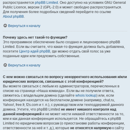
распространяется
phpBB Limited
. Оно доступно на условиях GNU General
Public Licence, версии 2 (GPL-2.0) и может свободно распространяться.
Для получения более подробных сведений перейдите по ссылке
About phpBB
.
Вернуться к началу
Почему здесь нет такой-то функции?
Это программное обеспечение было создано и лицензировано phpBB
Limited. Если вы считаете, что какая-то функция должна быть добавлена,
посетите
Центр идей phpBB
, где можно отдать свой голос за уже
поданные идеи или предложить собственные.
Вернуться к началу
С кем можно связаться по вопросу некорректного использования и/или
юридических вопросов, связанных с этой конференцией?
Вы можете связаться с любым из администраторов, перечисленных в
списке на странице «Наша команда». Если вы не получили ответа,
свяжитесь с владельцем домена (сделайте
whois lookup
) или, если
конференция находится на бесплатном домене (например, chat.ru,
Yahoo!, free.fr, f2s.com и т. п.), с руководством или техподдержкой данного
домена. Учтите, что phpBB Limited
не имеет никакого контроля над
данной конференцией
и не может нести никакой ответственности за то,
кем и как данная конференция используется. Не обращайтесь к phpBB
Limited по юридическим вопросам (о приостановке работы конференции,
ответственности за неё и т. д.), которые
не относятся напрямую
к сайту