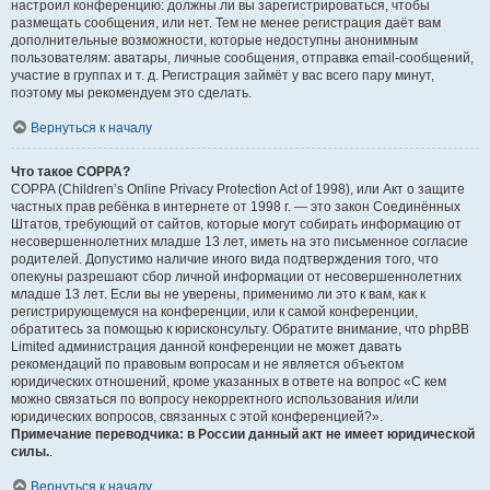
настроил конференцию: должны ли вы зарегистрироваться, чтобы
размещать сообщения, или нет. Тем не менее регистрация даёт вам
дополнительные возможности, которые недоступны анонимным
пользователям: аватары, личные сообщения, отправка email-сообщений,
участие в группах и т. д. Регистрация займёт у вас всего пару минут,
поэтому мы рекомендуем это сделать.
Вернуться к началу
Что такое COPPA?
COPPA (Children’s Online Privacy Protection Act of 1998), или Акт о защите
частных прав ребёнка в интернете от 1998 г. — это закон Соединённых
Штатов, требующий от сайтов, которые могут собирать информацию от
несовершеннолетних младше 13 лет, иметь на это письменное согласие
родителей. Допустимо наличие иного вида подтверждения того, что
опекуны разрешают сбор личной информации от несовершеннолетних
младше 13 лет. Если вы не уверены, применимо ли это к вам, как к
регистрирующемуся на конференции, или к самой конференции,
обратитесь за помощью к юрисконсульту. Обратите внимание, что phpBB
Limited администрация данной конференции не может давать
рекомендаций по правовым вопросам и не является объектом
юридических отношений, кроме указанных в ответе на вопрос «С кем
можно связаться по вопросу некорректного использования и/или
юридических вопросов, связанных с этой конференцией?».
Примечание переводчика: в России данный акт не имеет юридической
силы.
.
Вернуться к началу