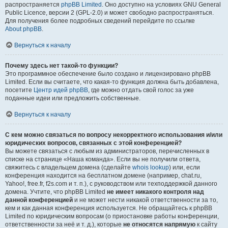
распространяется
phpBB Limited
. Оно доступно на условиях GNU General
Public Licence, версии 2 (GPL-2.0) и может свободно распространяться.
Для получения более подробных сведений перейдите по ссылке
About phpBB
.
Вернуться к началу
Почему здесь нет такой-то функции?
Это программное обеспечение было создано и лицензировано phpBB
Limited. Если вы считаете, что какая-то функция должна быть добавлена,
посетите
Центр идей phpBB
, где можно отдать свой голос за уже
поданные идеи или предложить собственные.
Вернуться к началу
С кем можно связаться по вопросу некорректного использования и/или
юридических вопросов, связанных с этой конференцией?
Вы можете связаться с любым из администраторов, перечисленных в
списке на странице «Наша команда». Если вы не получили ответа,
свяжитесь с владельцем домена (сделайте
whois lookup
) или, если
конференция находится на бесплатном домене (например, chat.ru,
Yahoo!, free.fr, f2s.com и т. п.), с руководством или техподдержкой данного
домена. Учтите, что phpBB Limited
не имеет никакого контроля над
данной конференцией
и не может нести никакой ответственности за то,
кем и как данная конференция используется. Не обращайтесь к phpBB
Limited по юридическим вопросам (о приостановке работы конференции,
ответственности за неё и т. д.), которые
не относятся напрямую
к сайту