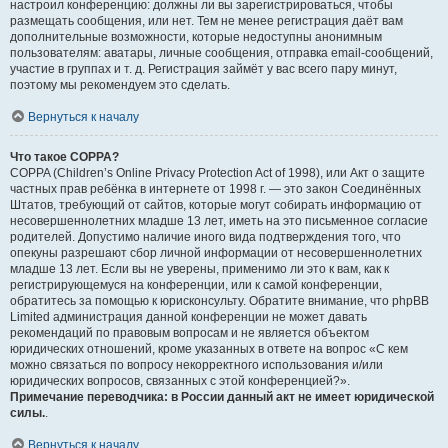
настроил конференцию: должны ли вы зарегистрироваться, чтобы
размещать сообщения, или нет. Тем не менее регистрация даёт вам
дополнительные возможности, которые недоступны анонимным
пользователям: аватары, личные сообщения, отправка email-сообщений,
участие в группах и т. д. Регистрация займёт у вас всего пару минут,
поэтому мы рекомендуем это сделать.
Вернуться к началу
Что такое COPPA?
COPPA (Children’s Online Privacy Protection Act of 1998), или Акт о защите
частных прав ребёнка в интернете от 1998 г. — это закон Соединённых
Штатов, требующий от сайтов, которые могут собирать информацию от
несовершеннолетних младше 13 лет, иметь на это письменное согласие
родителей. Допустимо наличие иного вида подтверждения того, что
опекуны разрешают сбор личной информации от несовершеннолетних
младше 13 лет. Если вы не уверены, применимо ли это к вам, как к
регистрирующемуся на конференции, или к самой конференции,
обратитесь за помощью к юрисконсульту. Обратите внимание, что phpBB
Limited администрация данной конференции не может давать
рекомендаций по правовым вопросам и не является объектом
юридических отношений, кроме указанных в ответе на вопрос «С кем
можно связаться по вопросу некорректного использования и/или
юридических вопросов, связанных с этой конференцией?».
Примечание переводчика: в России данный акт не имеет юридической
силы.
.
Вернуться к началу