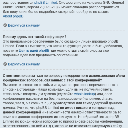
распространяется
phpBB Limited
. Оно доступно на условиях GNU General
Public Licence, версии 2 (GPL-2.0) и может свободно распространяться.
Для получения более подробных сведений перейдите по ссылке
About phpBB
.
Вернуться к началу
Почему здесь нет такой-то функции?
Это программное обеспечение было создано и лицензировано phpBB
Limited. Если вы считаете, что какая-то функция должна быть добавлена,
посетите
Центр идей phpBB
, где можно отдать свой голос за уже
поданные идеи или предложить собственные.
Вернуться к началу
С кем можно связаться по вопросу некорректного использования и/или
юридических вопросов, связанных с этой конференцией?
Вы можете связаться с любым из администраторов, перечисленных в
списке на странице «Наша команда». Если вы не получили ответа,
свяжитесь с владельцем домена (сделайте
whois lookup
) или, если
конференция находится на бесплатном домене (например, chat.ru,
Yahoo!, free.fr, f2s.com и т. п.), с руководством или техподдержкой данного
домена. Учтите, что phpBB Limited
не имеет никакого контроля над
данной конференцией
и не может нести никакой ответственности за то,
кем и как данная конференция используется. Не обращайтесь к phpBB
Limited по юридическим вопросам (о приостановке работы конференции,
ответственности за неё и т. д.), которые
не относятся напрямую
к сайту