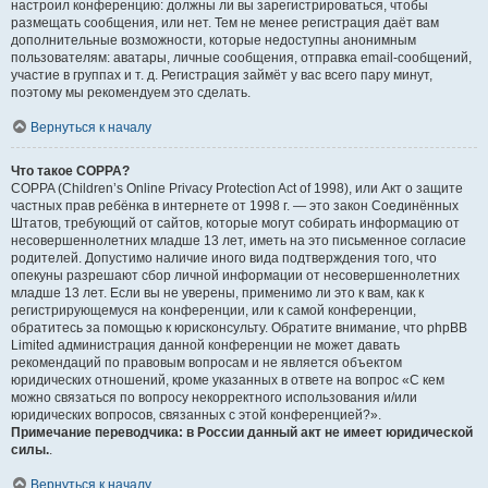
настроил конференцию: должны ли вы зарегистрироваться, чтобы
размещать сообщения, или нет. Тем не менее регистрация даёт вам
дополнительные возможности, которые недоступны анонимным
пользователям: аватары, личные сообщения, отправка email-сообщений,
участие в группах и т. д. Регистрация займёт у вас всего пару минут,
поэтому мы рекомендуем это сделать.
Вернуться к началу
Что такое COPPA?
COPPA (Children’s Online Privacy Protection Act of 1998), или Акт о защите
частных прав ребёнка в интернете от 1998 г. — это закон Соединённых
Штатов, требующий от сайтов, которые могут собирать информацию от
несовершеннолетних младше 13 лет, иметь на это письменное согласие
родителей. Допустимо наличие иного вида подтверждения того, что
опекуны разрешают сбор личной информации от несовершеннолетних
младше 13 лет. Если вы не уверены, применимо ли это к вам, как к
регистрирующемуся на конференции, или к самой конференции,
обратитесь за помощью к юрисконсульту. Обратите внимание, что phpBB
Limited администрация данной конференции не может давать
рекомендаций по правовым вопросам и не является объектом
юридических отношений, кроме указанных в ответе на вопрос «С кем
можно связаться по вопросу некорректного использования и/или
юридических вопросов, связанных с этой конференцией?».
Примечание переводчика: в России данный акт не имеет юридической
силы.
.
Вернуться к началу