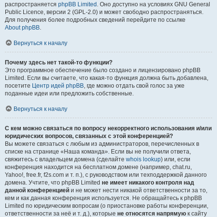
распространяется
phpBB Limited
. Оно доступно на условиях GNU General
Public Licence, версии 2 (GPL-2.0) и может свободно распространяться.
Для получения более подробных сведений перейдите по ссылке
About phpBB
.
Вернуться к началу
Почему здесь нет такой-то функции?
Это программное обеспечение было создано и лицензировано phpBB
Limited. Если вы считаете, что какая-то функция должна быть добавлена,
посетите
Центр идей phpBB
, где можно отдать свой голос за уже
поданные идеи или предложить собственные.
Вернуться к началу
С кем можно связаться по вопросу некорректного использования и/или
юридических вопросов, связанных с этой конференцией?
Вы можете связаться с любым из администраторов, перечисленных в
списке на странице «Наша команда». Если вы не получили ответа,
свяжитесь с владельцем домена (сделайте
whois lookup
) или, если
конференция находится на бесплатном домене (например, chat.ru,
Yahoo!, free.fr, f2s.com и т. п.), с руководством или техподдержкой данного
домена. Учтите, что phpBB Limited
не имеет никакого контроля над
данной конференцией
и не может нести никакой ответственности за то,
кем и как данная конференция используется. Не обращайтесь к phpBB
Limited по юридическим вопросам (о приостановке работы конференции,
ответственности за неё и т. д.), которые
не относятся напрямую
к сайту