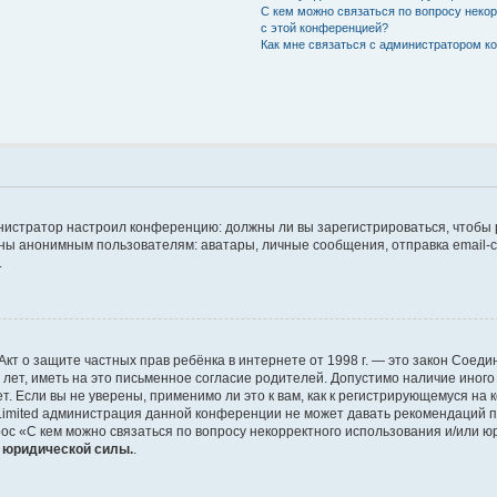
С кем можно связаться по вопросу неко
с этой конференцией?
Как мне связаться с администратором 
дминистратор настроил конференцию: должны ли вы зарегистрироваться, чтобы
 анонимным пользователям: аватары, личные сообщения, отправка email-сооб
.
 или Акт о защите частных прав ребёнка в интернете от 1998 г. — это закон Со
т, иметь на это письменное согласие родителей. Допустимо наличие иного
 Если вы не уверены, применимо ли это к вам, как к регистрирующемуся на 
Limited администрация данной конференции не может давать рекомендаций 
ос «С кем можно связаться по вопросу некорректного использования и/или ю
т юридической силы.
.