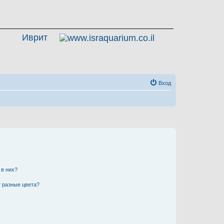
Иврит
Вход
 в них?
 разные цвета?