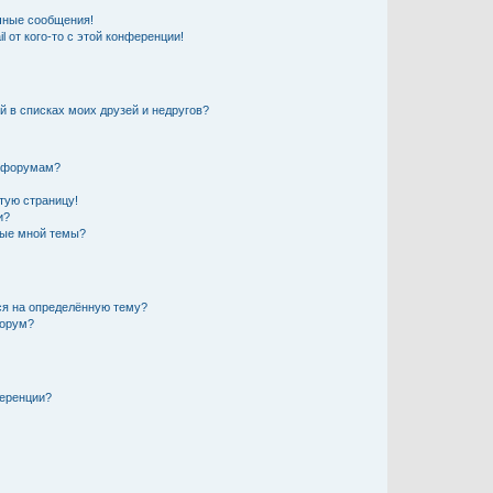
чные сообщения!
 от кого-то с этой конференции!
й в списках моих друзей и недругов?
и форумам?
стую страницу!
и?
ные мной темы?
ься на определённую тему?
форум?
ференции?