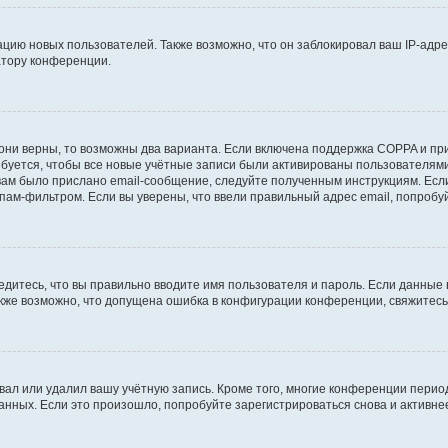
ию новых пользователей. Также возможно, что он заблокировал ваш IP-адре
атору конференции.
они верны, то возможны два варианта. Если включена поддержка COPPA и при 
уется, чтобы все новые учётные записи были активированы пользователями
ам было прислано email-сообщение, следуйте полученным инструкциям. Если
пам-фильтром. Если вы уверены, что ввели правильный адрес email, попробу
едитесь, что вы правильно вводите имя пользователя и пароль. Если данные
Также возможно, что допущена ошибка в конфигурации конференции, свяжитес
вал или удалил вашу учётную запись. Кроме того, многие конференции перио
ных. Если это произошло, попробуйте зарегистрироваться снова и активнее 