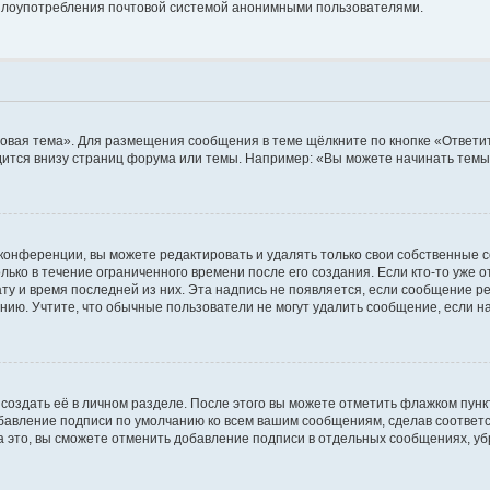
ь злоупотребления почтовой системой анонимными пользователями.
овая тема». Для размещения сообщения в теме щёлкните по кнопке «Ответит
ится внизу страниц форума или темы. Например: «Вы можете начинать темы»
конференции, вы можете редактировать и удалять только свои собственные 
ько в течение ограниченного времени после его создания. Если кто-то уже 
дату и время последней из них. Эта надпись не появляется, если сообщение 
ию. Учтите, что обычные пользователи не могут удалить сообщение, если на 
создать её в личном разделе. После этого вы можете отметить флажком пун
обавление подписи по умолчанию ко всем вашим сообщениям, сделав соотве
а это, вы сможете отменить добавление подписи в отдельных сообщениях, у