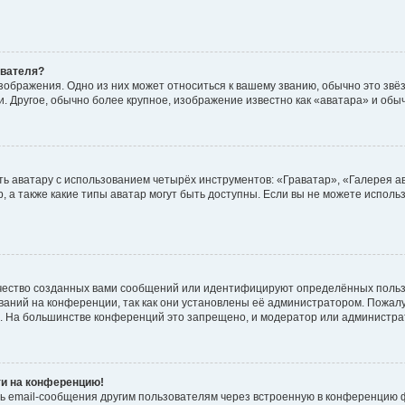
ователя?
зображения. Одно из них может относиться к вашему званию, обычно это звёзд
. Другое, обычно более крупное, изображение известно как «аватара» и обы
ь аватару с использованием четырёх инструментов: «Граватар», «Галерея а
, а также какие типы аватар могут быть доступны. Если вы не можете испол
чество созданных вами сообщений или идентифицируют определённых польз
аний на конференции, так как они установлены её администратором. Пожал
е. На большинстве конференций это запрещено, и модератор или администра
ти на конференцию!
ь email-сообщения другим пользователям через встроенную в конференцию ф