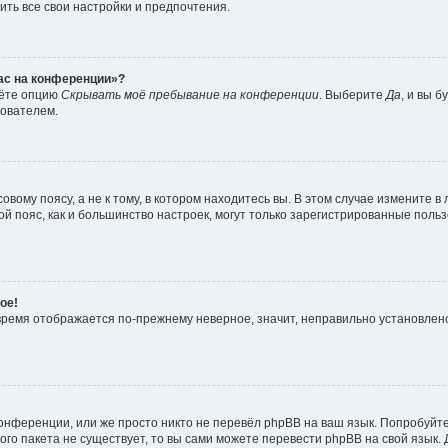
ить все свои настройки и предпочтения.
час на конференции»?
дёте опцию
Скрывать моё пребывание на конференции
. Выберите
Да
, и вы 
зователем.
вому поясу, а не к тому, в котором находитесь вы. В этом случае измените в 
овой пояс, как и большинство настроек, могут только зарегистрированные пол
ое!
о время отображается по-прежнему неверное, значит, неправильно установле
онференции, или же просто никто не перевёл phpBB на ваш язык. Попробуйт
вого пакета не существует, то вы сами можете перевести phpBB на свой язы