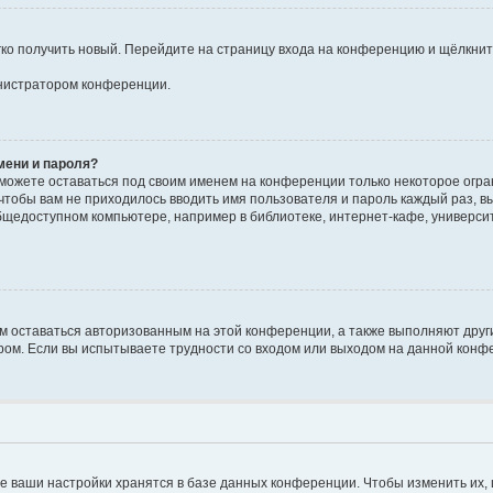
егко получить новый. Перейдите на страницу входа на конференцию и щёлкни
инистратором конференции.
мени и пароля?
сможете оставаться под своим именем на конференции только некоторое огран
 чтобы вам не приходилось вводить имя пользователя и пароль каждый раз, 
щедоступном компьютере, например в библиотеке, интернет-кафе, университе
ам оставаться авторизованным на этой конференции, а также выполняют друг
ом. Если вы испытываете трудности со входом или выходом на данной конфе
е ваши настройки хранятся в базе данных конференции. Чтобы изменить их,