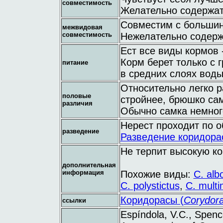
совместимость
Желательно содержать
Совместим с большин
межвидовая
совместимость
Нежелательно содерж
Ест все виды кормов 
Корм берет только с 
питание
в средних слоях воды
Относительно легко р
половые
стройнее, брюшко сам
различия
Обычно самка немног
Нерест проходит по 
разведение
Разведение коридора
Не терпит высокую ко
дополнительная
информация
Похожие виды:
C. alb
C. polystictus
,
C. multi
Коридорасы (
Corydor
ссылки
Espíndola, V.C., Spenc