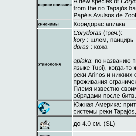
A new species of
Cory
первое описание
from the rio Tapajós ba
Papéis Avulsos de Zool
Коридорас апиака
синонимы
Corydoras
(греч.):
kory
: шлем, панцирь
doras
: кожа
apiaka
: по названию п
этимология
языке Tupi), когда-т
реки Arinos и нижних 
проживания ограничен
Племя известно свои
обрядами после битв
Южная Америка: приток
системы реки Tapajós
до 4.0 см. (SL)