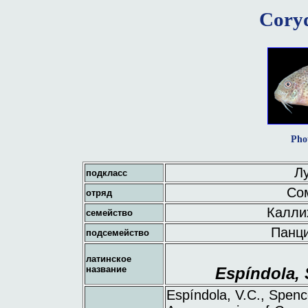
Coryd
Pho
Лу
подкласс
Сом
отряд
Каллих
семейство
Панци
подсемейство
латинское
название
Espíndola, 
Espíndola, V.C., Spenc