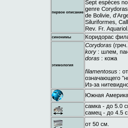
Sept espèces nou
genre Corydoras
первое описание
de Bolivie, d'Arg
Siluriformes, Cal
Rev. Fr. Aquariol
Коридорас фил
синонимы
Corydoras
(греч.
kory
: шлем, па
doras
: кожа
этимология
filamentosus
: о
означающего "н
Из-за нитевидн
Южная Америка: 
самка - до 5.0 с
самец - до 4.5 с
от 50 см.