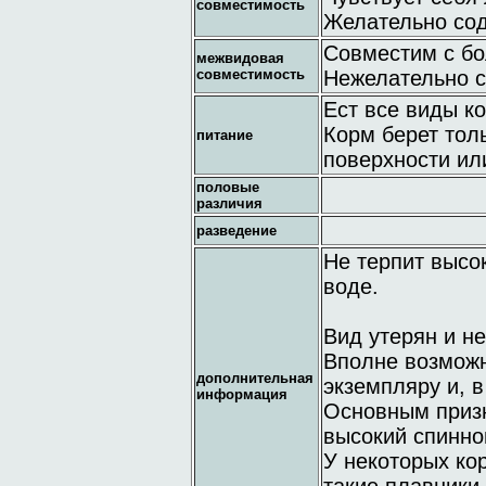
совместимость
Желательно сод
Совместим с б
межвидовая
совместимость
Нежелательно с
Ест все виды к
Корм берет толь
питание
поверхности ил
половые
различия
разведение
Не терпит высо
воде.
Вид утерян и н
Вполне возможн
дополнительная
экземпляру и, в
информация
Основным призн
высокий спинно
У некоторых ко