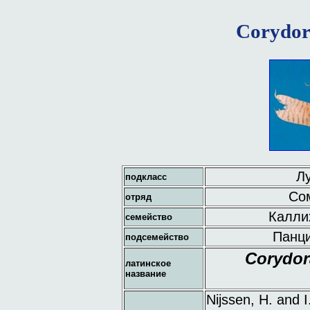
Corydor
Лу
подкласс
Сом
отряд
Каллих
семейство
Панци
подсемейство
Corydor
латинское
название
Nijssen, H. and I