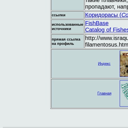
такие плавники
пропадают, нап
Коридорасы (
Co
ссылки
FishBase
использованные
источники
Catalog of Fishe
http://www.israq
прямая ссылка
на профиль
filamentosus.htm
Индекс
Главная