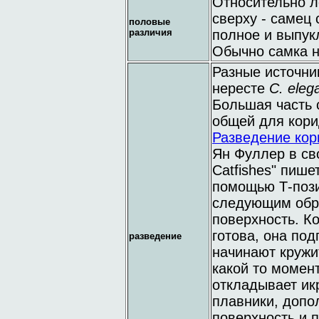
Относительно л
сверху - самец
половые
различия
полное и выпук
Обычно самка н
Разные источни
нересте
C. eleg
Большая часть 
общей для кори
Разведение кор
Ян Фуллер в сво
Catfishes" пише
помощью Т-пози
следующим обра
поверхность. К
готова, она под
разведение
начинают кружит
какой то момен
откладывает и
плавники, допо
поверхность и п