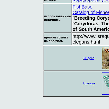
FishBase
Catalog of Fishe
использованные
"
Breeding Cory
источники
"
Corydoras. Th
of South Ameri
http://www.israq
прямая ссылка
на профиль
elegans.html
Индекс
Главная