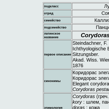
Лу
подкласс
Сом
отряд
Каллих
семейство
Панци
подсемейство
латинское
Corydoras
название
Steindachner, F.
Ichthyologische Be
Sitzungsber.
первое описание
Akad. Wiss. Wien 
1876
Коридорас элег
Коридорас элег
синонимы
Elegant corydor
Corydoras pesta
Corydoras
(греч.
kory
: шлем, па
doras
: кожа
этимология