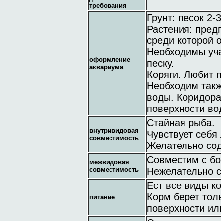
требования
Грунт: песок 2-
Растения: предп
среди которой о
Необходимы уча
оформление
песку.
аквариума
Коряги. Любит 
Необходим такж
воды. Коридора
поверхности во
Стайная рыба.
внутривидовая
Чувствует себя 
совместимость
Желательно сод
Совместим с б
межвидовая
совместимость
Нежелательно с
Ест все виды к
Корм берет толь
питание
поверхности ил