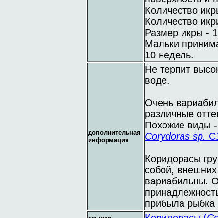
Количество икры
Количество икри
Размер икры - 1
Мальки принима
10 недель.
Не терпит высо
воде.
Очень вариабил
различные отте
Похожие виды 
дополнительная
Corydoras sp.
С
информация
Коридорасы гр
собой, внешних
вариабильны. О
принадлежность
прибыла рыбка (
Коридорасы (
Co
ссылки