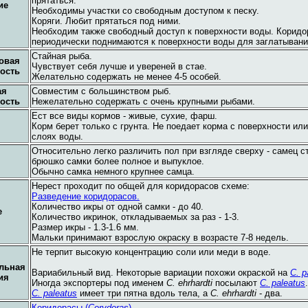
прятаться.
ие
Необходимы участки со свободным доступом к песку.
Коряги. Любит прятаться под ними.
Необходим также свободный доступ к поверхности воды. Корид
периодически поднимаются к поверхности воды для заглатывани
Стайная рыба.
овая
Чувствует себя лучше и увереней в стае.
ость
Желательно содержать не менее 4-5 особей.
ая
Совместим с большинством рыб.
ость
Нежелательно содержать с очень крупными рыбами.
Ест все виды кормов - живые, сухие, фарш.
Корм берет только с грунта. Не поедает корма с поверхности ил
слоях воды.
Относительно легко различить пол при взгляде сверху - самец с
брюшко самки более полное и выпуклое.
Обычно самка немного крупнее самца.
Нерест проходит по общей для коридорасов схеме:
Разведение коридорасов.
Количество икры от одной самки - до 40.
е
Количество икринок, откладываемых за раз - 1-3.
Размер икры - 1.3-1.6 мм.
Мальки принимают взрослую окраску в возрасте 7-8 недель.
Не терпит высокую концентрацию соли или меди в воде.
льная
Вариабильный вид. Некоторые вариации похожи окраской на
C. p
ия
Иногда экспортеры под именем
C. ehrhardti
посылают
C. paleatus
.
C. paleatus
имеет три пятна вдоль тела, а
C. ehrhardti
- два.
Коридорасы (
Corydoras
).