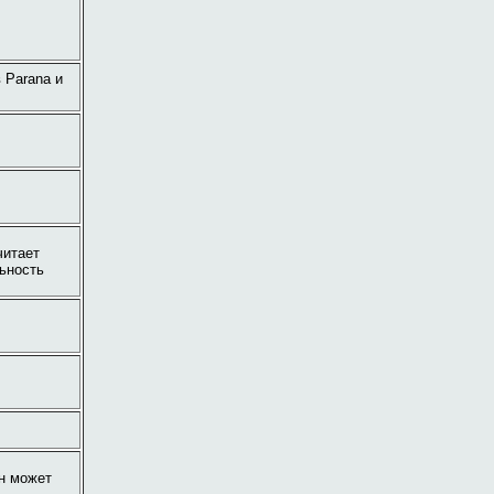
 Parana и
читает
ьность
он может