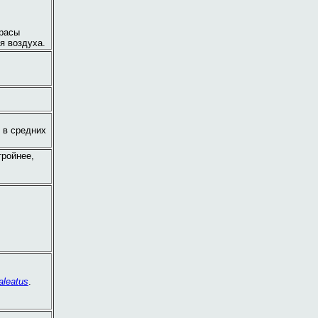
орасы
я воздуха.
и в средних
тройнее,
aleatus
.