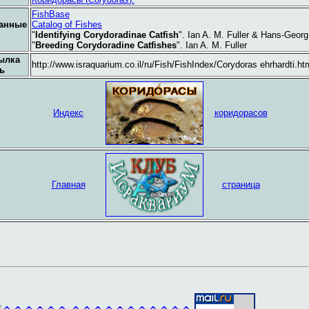
FishBase
анные
Catalog of Fishes
"
Identifying Corydoradinae Catfish
". Ian A. M. Fuller & Hans-Geor
"
Breeding Corydoradine Catfishes
". Ian A. M. Fuller
ылка
http://www.israquarium.co.il/ru/Fish/FishIndex/Corydoras ehrhardti.ht
ь
Индекс
коридорасов
Главная
страница