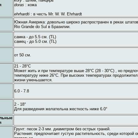
kory
: шлем, панцирь
я
doras
: кожа
ehrhardti
: в честь Mr. W. W. Ehrhardt
Южная Америка: довольно широко распространен в реках штатов
Rio Grande do Sul в Бразилии.
самка - до 5.5 см. (TL)
самец - до 5.0 см. (TL)
от 50 см.
21 - 28°C
Может жить и при температуре выше 28°C (28 - 30°C) , но предпо
температуру ниже 26°C. При высоких температурах продолжител
жизни уменьшается.
6.0 - 7.8
2 - 18°
Для разведения желательна жесткость ниже 6.0°
ельные
я
Грунт: песок 2-3 мм. диаметром без острых граней.
Растения: предпочитает густую растительность, среди которой 