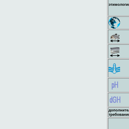
этимологи
дополнит
требовани