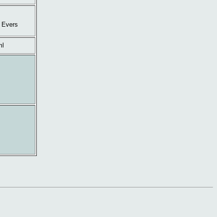
g Evers
ml