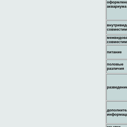
оформлен
аквариума
внутривид
совместим
межвидов
совместим
питание
половые
различия
разведени
дополните
информац
ссылки