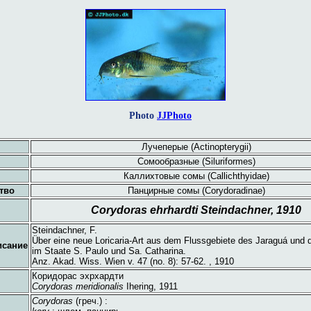
Photo
JJPhoto
Лучеперые (Actinopterygii)
Сомообразные (Siluriformes)
Каллихтовые сомы (Callichthyidae)
тво
Панцирные сомы (Corydoradinae)
Corydoras ehrhardti Steindachner, 1910
Steindachner, F.
Über eine neue Loricaria-Art aus dem Flussgebiete des Jaraguá und d
исание
im Staate S. Paulo und Sa. Catharina.
Anz. Akad. Wiss. Wien v. 47 (no. 8): 57-62. , 1910
Коридорас эхрхардти
Corydoras meridionalis
Ihering, 1911
Corydoras
(греч.) :