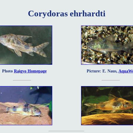
Corydoras ehrhardti
Photo
Raigyo Homepage
Picture: E. Naus,
AquaWo