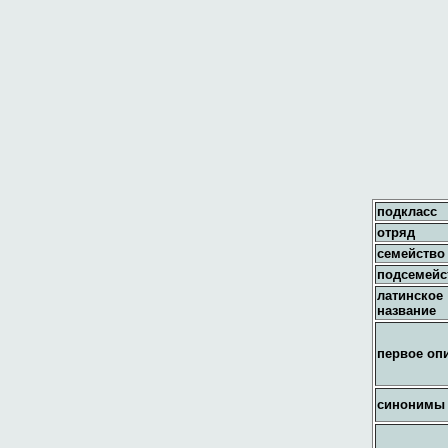
подкласс
отряд
семейство
подсемейс
латинское
название
первое оп
синонимы