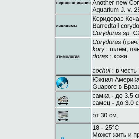
Another new Cory
первое описание
Aquarium J. v. 25
Коридорас Коча
Barredtail coryd
синонимы
Corydoras sp.
C
Corydoras
(греч.
kory
: шлем, па
doras
: кожа
этимология
cochui
: в честь
Южная Америка:
Guapore в Браз
самка - до 3.5 с
самец - до 3.0 с
от 30 см.
18 - 25°C
Может жить и п