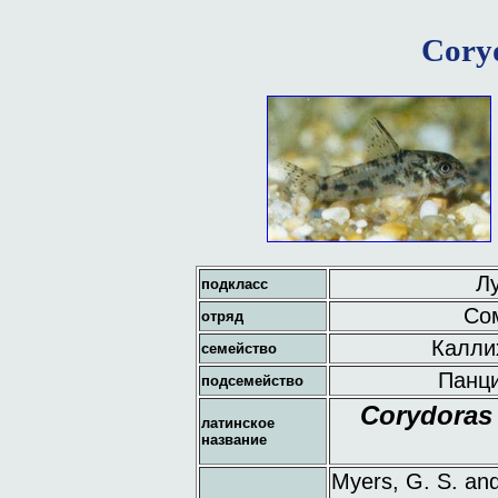
Cory
Лу
подкласс
Сом
отряд
Каллих
семейство
Панци
подсемейство
Corydoras
латинское
название
Myers, G. S. an