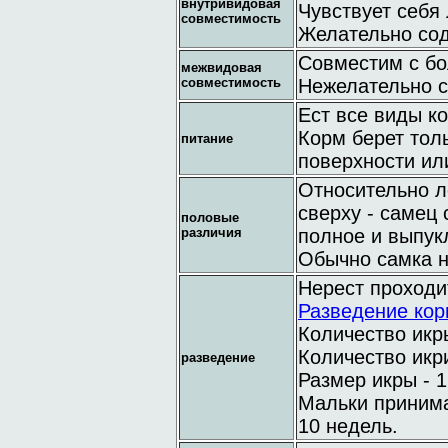
внутривидовая
Чувствует себя 
совместимость
Желательно сод
Совместим с б
межвидовая
совместимость
Нежелательно с
Ест все виды к
Корм берет толь
питание
поверхности ил
Относительно л
сверху - самец
половые
различия
полное и выпук
Обычно самка н
Нерест проходи
Разведение кор
Количество икры
Количество икри
разведение
Размер икры - 1
Мальки принима
10 недель.