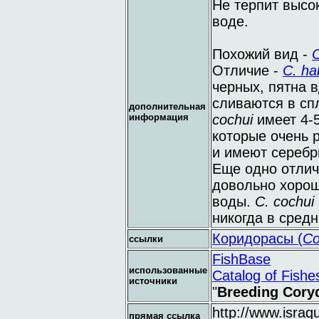
Не терпит высо
воде.
Похожий вид -
C
Отличие -
C. ha
черных, пятна 
сливаются в сп
дополнительная
информация
cochui
имеет 4-5
которые очень 
и имеют серебр
Еще одно отлич
довольно хорош
воды.
C. cochui
никогда в средн
Коридорасы (
Co
ссылки
FishBase
использованные
Catalog of Fishe
источники
"
Breeding Cory
http://www.israq
прямая ссылка