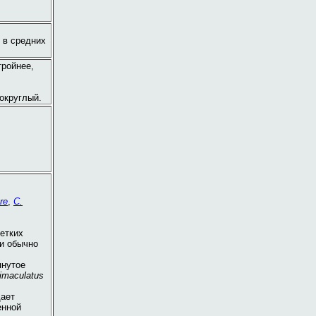
и в средних
тройнее,
округлый.
re
,
C.
етких
ки обычно
янутое
imaculatus
дает
енной