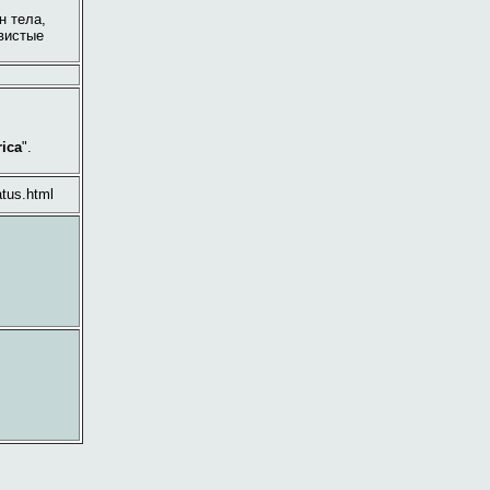
н тела,
ывистые
rica
".
atus.html