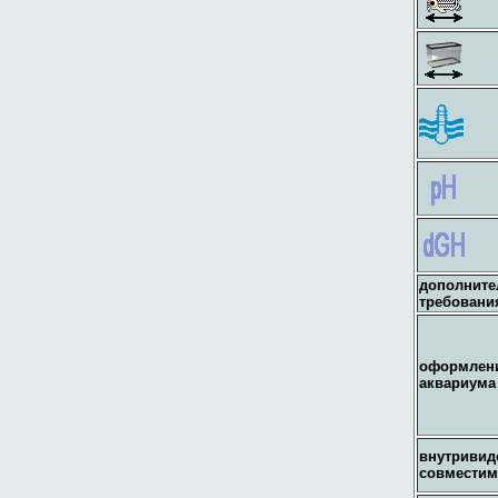
дополнит
требовани
оформлен
аквариума
внутривид
совместим