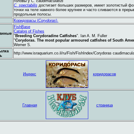
головы у
C. caudimaculatus
C. spectabilis
достигает больших размеров, имеет золотистый фо
точки на теле намного более крупнее и часто сливаются в прер
продольные полосы.
Коридорасы (
Corydoras
).
FishBase
Catalog of Fishes
анные
"
Breeding Corydoradine Catfishes
". Ian A. M. Fuller
"
Corydoras. The most popular armoured catfishes of South Ame
Werner S.
ылка
http://www.israquarium.co.il/ru/Fish/FishIndex/Corydoras caudimacul
ь
Индекс
коридорасов
Главная
страница