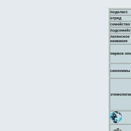
подкласс
отряд
семейство
подсемейс
латинское
название
первое оп
синонимы
этимологи