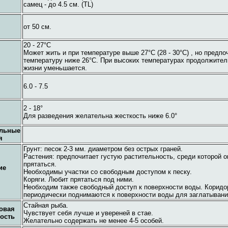
самец - до 4.5 см. (TL)
от 50 см.
20 - 27°C
Может жить и при температуре выше 27°C (28 - 30°C) , но предпо
температуру ниже 26°C. При высоких температурах продолжител
жизни уменьшается.
6.0 - 7.5
2 - 18°
Для разведения желательна жесткость ниже 6.0°
ельные
я
Грунт: песок 2-3 мм. диаметром без острых граней.
Растения: предпочитает густую растительность, среди которой 
прятаться.
ие
Необходимы участки со свободным доступом к песку.
Коряги. Любит прятаться под ними.
Необходим также свободный доступ к поверхности воды. Корид
периодически поднимаются к поверхности воды для заглатывани
Стайная рыба.
овая
Чувствует себя лучше и увереней в стае.
ость
Желательно содержать не менее 4-5 особей.