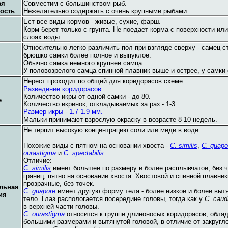
ая
Совместим с большинством рыб.
ость
Нежелательно содержать с очень крупными рыбами.
Ест все виды кормов - живые, сухие, фарш.
Корм берет только с грунта. Не поедает корма с поверхности ил
слоях воды.
Относительно легко различить пол при взгляде сверху - самец с
брюшко самки более полное и выпуклое.
Обычно самка немного крупнее самца.
У половозрелого самца спинной плавник выше и острее, у самки 
Нерест проходит по общей для коридорасов схеме:
Разведение коридорасов.
Количество икры от одной самки - до 80.
е
Количество икринок, откладываемых за раз - 1-3.
Размер икры - 1.7-1.9 мм.
Мальки принимают взрослую окраску в возрасте 8-10 недель.
Не терпит высокую концентрацию соли или меди в воде.
Похожие виды с пятном на основании хвоста -
C. similis
,
C. guapo
ourastigma
и
C. spectabilis
.
Отличие:
C. similis
имеет большее по размеру и более расплывчатое, без ч
границ, пятно на основании хвоста. Хвостовой и спинной плавни
прозрачные, без точек.
льная
C. guapore
имеет другую форму тела - более низкое и более выт
ия
тело. Глаз распологается посередине головы, тогда как у
C. caud
в верхней части головы.
C. ourastigma
относится к группе длиноносых коридорасов, обла
большими размерами и вытянутой головой, в отличие от закругл