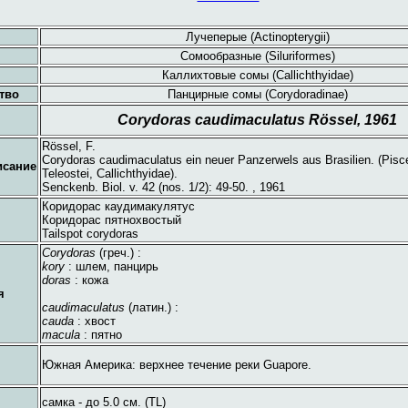
Лучеперые (Actinopterygii)
Сомообразные (Siluriformes)
Каллихтовые сомы (Callichthyidae)
тво
Панцирные сомы (Corydoradinae)
Corydoras caudimaculatus Rössel, 1961
Rössel, F.
Corydoras caudimaculatus ein neuer Panzerwels aus Brasilien. (Pisc
исание
Teleostei, Callichthyidae).
Senckenb. Biol. v. 42 (nos. 1/2): 49-50. , 1961
Коридорас каудимакулятус
Коридорас пятнохвостый
Tailspot corydoras
Corydoras
(греч.) :
kory
: шлем, панцирь
doras
: кожа
я
caudimaculatus
(латин.) :
cauda
: хвост
macula
: пятно
Южная Америка: верхнее течение реки Guapore.
самка - до 5.0 см. (TL)