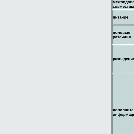
межвидов
совместим
питание
половые
различия
разведени
дополните
информац