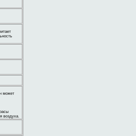
читает
ьность
он может
орасы
я воздуха.