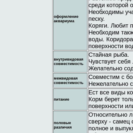
среди которой о
Необходимы уча
оформление
песку.
аквариума
Коряги. Любит 
Необходим такж
воды. Коридора
поверхности во
Стайная рыба.
внутривидовая
Чувствует себя 
совместимость
Желательно сод
Совместим с б
межвидовая
совместимость
Нежелательно с
Ест все виды к
Корм берет толь
питание
поверхности ил
Относительно л
сверху - самец
половые
различия
полное и выпук