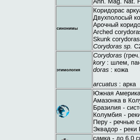
Ann. Mag. Nat. H
Коридорас арку
Двухполосый к
Арочный корид
синонимы
Arched corydora
Skunk corydoras
Corydoras sp.
C
Corydoras
(греч.
kory
: шлем, па
doras
: кожа
этимология
arcuatus
: арка
Южная Америка:
Амазонка в Кол
Бразилия - сист
Колумбия - реки
Перу - речные с
Эквадор - реки P
самка - до 6.0 с