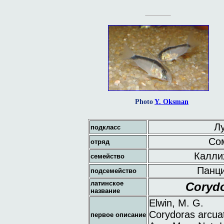
Photo
Y. Oksman
Лу
подкласс
Сом
отряд
Каллих
семейство
Панци
подсемейство
латинское
Corydo
название
Elwin, M. G.
Corydoras arcuat
первое описание