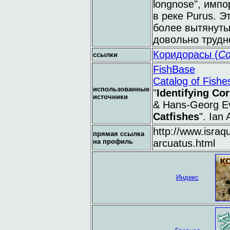
longnose", имп
в реке Purus. 
более вытянуты
довольно трудн
Коридорасы (
Co
ссылки
FishBase
Catalog of Fishe
использованные
"
Identifying Co
источники
& Hans-Georg Ev
Catfishes
". Ian 
http://www.israq
прямая ссылка
на профиль
arcuatus.html
Индекс