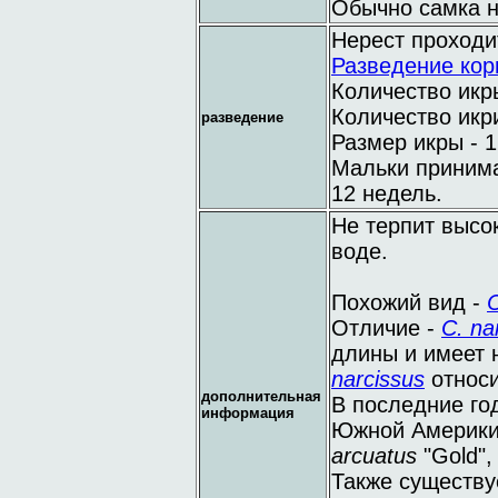
Обычно самка н
Нерест проходи
Разведение кор
Количество икры
Количество икри
разведение
Размер икры - 1
Мальки принима
12 недель.
Не терпит высо
воде.
Похожий вид -
C
Отличие -
C. na
длины и имеет 
narcissus
относи
дополнительная
В последние год
информация
Южной Америки
arcuatus
"Gold",
Также существуе