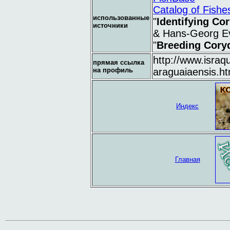
Catalog of Fishe
использованные
"
Identifying Co
источники
& Hans-Georg E
"
Breeding Cory
http://www.israq
прямая ссылка
на профиль
araguaiaensis.ht
Индекс
Главная