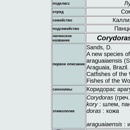
Лу
подкласс
Сом
отряд
Каллих
семейство
Панци
подсемейство
латинское
Corydoras
название
Sands, D.
A new species of 
araguaiaensis (Si
первое описание
Araguaia, Brazil.
Catfishes of the
Fishes of the Wo
Коридорас араг
синонимы
Corydoras
(греч.
kory
: шлем, па
doras
: кожа
этимология
araguaiaensis
: 