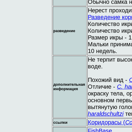
Обычно самка н
Нерест проходи
Разведение кор
Количество икры
Количество икри
разведение
Размер икры - 1
Мальки принима
10 недель.
Не терпит высо
воде.
Похожий вид -
C
дополнительная
Отличие -
C. ha
информация
окраску тела, 
основном первы
вытянутую голов
haraldschultzi
те
Коридорасы (
Co
ссылки
FishBase