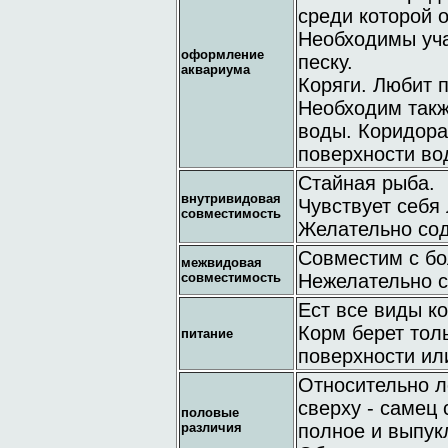
среди которой о
Необходимы уча
оформление
песку.
аквариума
Коряги. Любит 
Необходим такж
воды. Коридора
поверхности во
Стайная рыба.
внутривидовая
Чувствует себя 
совместимость
Желательно сод
Совместим с б
межвидовая
совместимость
Нежелательно с
Ест все виды к
Корм берет толь
питание
поверхности ил
Относительно л
сверху - самец
половые
различия
полное и выпук