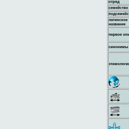
отряд
семейство
подсемейс
латинское
название
первое оп
синонимы
этимологи