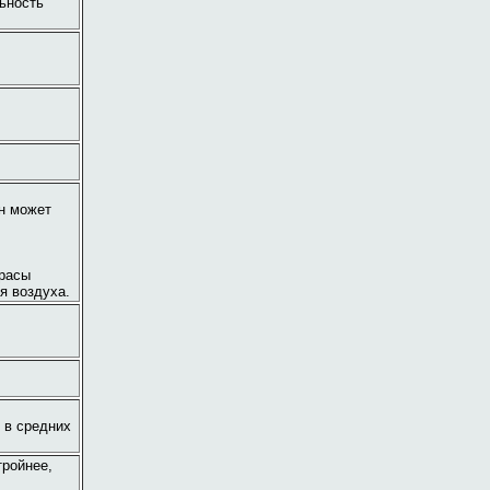
ьность
он может
орасы
я воздуха.
и в средних
тройнее,