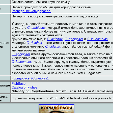
Обычно самка немного крупнее самца.
Нерест проходит по общей для коридорасов схеме:
е
Разведение коридорасов.
Не терпит высокую концентрацию соли или меди в воде.
У молодых особей точки относительно мелкие и в этом возрасте
спутать с
C. ambiacus
, который имеет большее темное пятно в о
спинного плавника и более вытянутую голову. С возрастом точки
agassizii
темнеют и укрупняются.
Другие похожие виды:
C. delphax
,
C. ephippifer
и
C. leucomelas
.
льная
Молодой
C. delphax
также имеет крупные точки, но с возрастом 
ия
становятся мелкими.
C. delphax
имеет более темный общий фон 
мелкие точки на теле.
C. ephippifer
имеет другой основной фон тела, а также пятно на с
у основания спинного плавника и хвостовой плавник прозрачный, 
C. leucomelas
имеет более округлую голову, более выраженную 
полосу через глаз. Также, черное пятно на спине у основания сп
плавника меньше, зато больше пятно на самом спинном плавнике
взрослых особей обычно намного мельче, чем
C. agassizii
.
Коридорасы (
Corydoras
).
FishBase
анные
Catalog of Fishes
"
Identifying Corydoradinae Catfish
". Ian A. M. Fuller & Hans-Geor
ылка
http://www.israquarium.co.il/ru/Fish/FishIndex/Corydoras agassizii.ht
ь