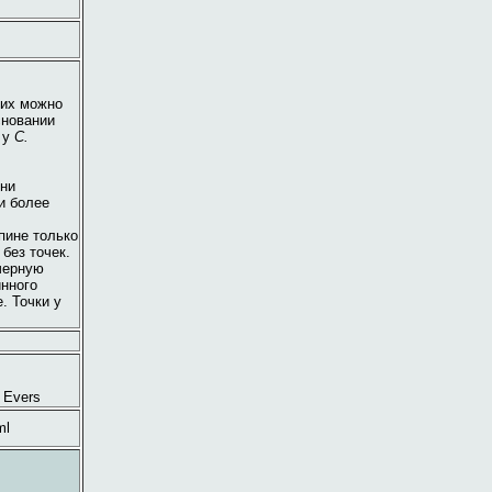
 их можно
сновании
 у
C.
они
и более
пине только
без точек.
черную
инного
. Точки у
g Evers
ml