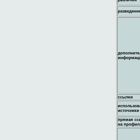
разведени
дополните
информац
ссылки
использов
источники
прямая сс
на профил