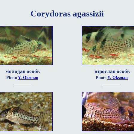
Corydoras agassizii
молодая особь
взрослая особь
Photo
Y. Oksman
Photo
Y. Oksman