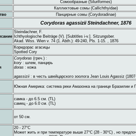
Сомообразные (Siluriformes)
Каллихтовые сомы (Callichthyidae)
тво
Панцирные сомы (Corydoradinae)
Corydoras agassizii Steindachner, 1876
Steindachner, F.
исание
Ichthyologische Beiträge (V). [Subtitles i-v.]. Sitzungsber.
Akad. Wiss. Wien v. 74 (1. Abth.): 49-240, Pls. 1-15. , 1876
Коридорас агасицы
Spotted Cory
Corydoras
(греч.) :
kory
: шлем, панцирь
я
doras
: кожа
agassizii
: в честь швейцарского зоолога Jean Louis Agassiz (1807
Южная Америка: система реки Амазонка на границе Бразилии и 
самка - до 6.5 см. (TL)
самец - до 6.0 см. (TL)
от 50 см.
20 - 27°C
Может жить и при температуре выше 27°C (28 - 30°C) , но предпо