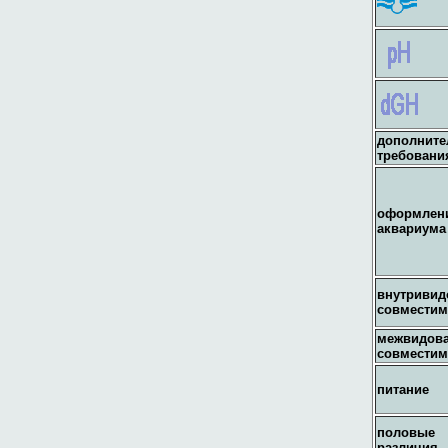
дополнит
требовани
оформлен
аквариума
внутривид
совместим
межвидов
совместим
питание
половые
различия