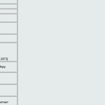
-1873)
Перу.
читает