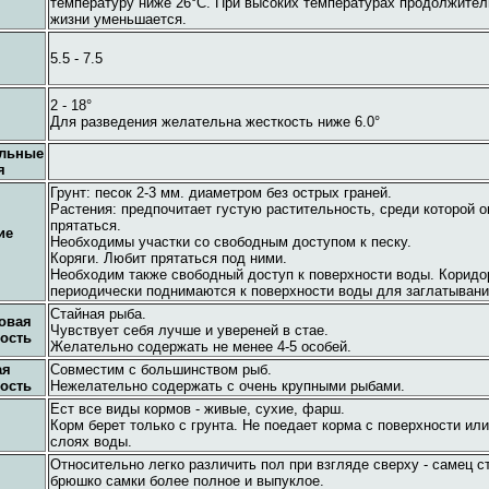
температуру ниже 26°C. При высоких температурах продолжител
жизни уменьшается.
5.5 - 7.5
2 - 18°
Для разведения желательна жесткость ниже 6.0°
ельные
я
Грунт: песок 2-3 мм. диаметром без острых граней.
Растения: предпочитает густую растительность, среди которой 
прятаться.
ие
Необходимы участки со свободным доступом к песку.
Коряги. Любит прятаться под ними.
Необходим также свободный доступ к поверхности воды. Корид
периодически поднимаются к поверхности воды для заглатывани
Стайная рыба.
овая
Чувствует себя лучше и увереней в стае.
ость
Желательно содержать не менее 4-5 особей.
ая
Совместим с большинством рыб.
ость
Нежелательно содержать с очень крупными рыбами.
Ест все виды кормов - живые, сухие, фарш.
Корм берет только с грунта. Не поедает корма с поверхности ил
слоях воды.
Относительно легко различить пол при взгляде сверху - самец с
брюшко самки более полное и выпуклое.