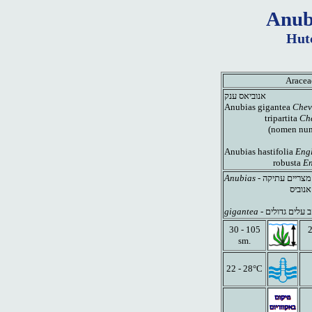
Anub
Hutc
Aracea
אנוביאס ענק
Anubias gigantea
Chev
tripartita
Che
(nomen nu
Anubias hastifolia
Eng
robusta
En
Anubias
- בשם אל מצרי
אנוביס
gigantea
- ענקי, עקב על
30 - 105
2
sm.
22 - 28°C